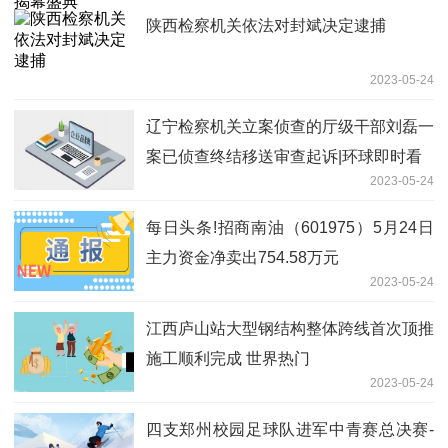
陕西检察机关依法对封斌决定逮捕
2023-05-24
辽宁检察机关立案侦查的厅级干部刘磊一
案已侦查终结移送审查起诉|环球即时看
2023-05-24
每日头条!招商南油（601975）5月24日
主力资金净卖出754.58万元
2023-05-24
江西庐山站大型钢结构整体跨线首次顶推
施工顺利完成 世界热门
2023-05-24
四支郑州校园足球队进军中青赛总决赛-