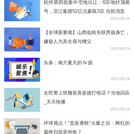
杭州第四批集中宅地出让：6宗地封顶摇
号，滨江集团52亿元豪取3宗 当前消息
2023-05-24
【全球新要闻】山西临猗失联男孩身亡，
嫌疑人为其生母与继父
2023-05-24
头条：南方夏天的 N 面
2023-05-24
女民警上班翘首弄姿接打电话？当地回应
_天天快播
2023-05-24
环球视点！“卖崽青蛙”火爆之后：网红的
最终归宿是闲鱼？