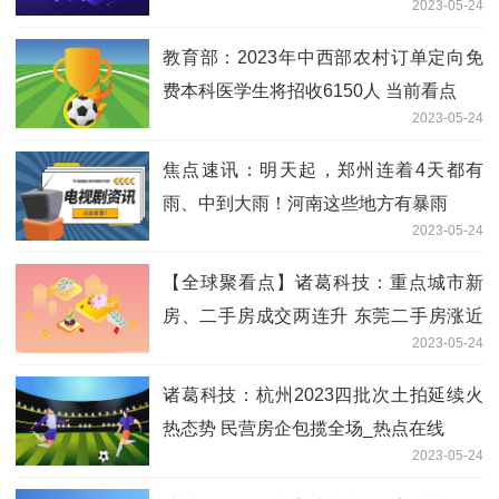
2023-05-24
教育部：2023年中西部农村订单定向免
费本科医学生将招收6150人 当前看点
2023-05-24
焦点速讯：明天起，郑州连着4天都有
雨、中到大雨！河南这些地方有暴雨
2023-05-24
【全球聚看点】诸葛科技：重点城市新
房、二手房成交两连升 东莞二手房涨近
2023-05-24
40%，杭州涨幅超15%
诸葛科技：杭州2023四批次土拍延续火
热态势 民营房企包揽全场_热点在线
2023-05-24