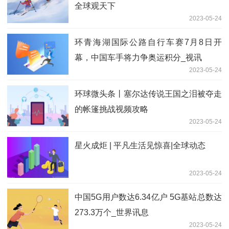
全球观天下
2023-05-24
环青海湖国际公路自行车赛7月8日开
幕，中国车手将力争奥运积分_视讯
2023-05-24
环球微头条丨塞尔达传说王国之泪被夺走
的帐篷挑战视频攻略
2023-05-24
星火成炬 | 平凡生活见惊喜|全球动态
2023-05-24
中国5G用户数达6.34亿户 5G基站总数达
273.3万个_世界讯息
2023-05-24