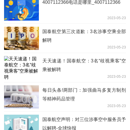
4007112366电话是哪里_4007112366
2023-05-23
国泰航空第三次道歉：3名涉事空乘全部
解聘
2023-05-23
天天速递！国泰航空：3名“歧视乘客”空
乘被解聘
2023-05-23
每日头条!两部门：加强曲马多复方制剂
等精神药品管理
2023-05-23
国泰航空声明：对三位涉事空中服务员予
以解聘-全球快报