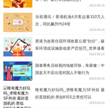
2023-05-24
当前通讯！香港机场4月客运量310万人
次，同比飙升约24倍
2023-05-24
香港为改善住宿环境收紧公屋“扣分”，破
坏环境或设施面临更严厉惩罚_世界速看
2023-05-24
料
国泰乘务员歧视内地被开除，朱家健：中
国蓝天不应出现对国人不敬行为
2023-05-24
唯有魔力好玩吗_求唯有魔力SF外挂 最
好是脱机的 类似KISS之类也可以
2023-05-24