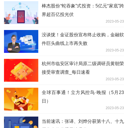
棒杰股份“蛇吞象”式投资：5亿元“家底”跨
界超百亿投光伏
2023-05-23
没谈拢！金证股份宣布终止收购，金融软
件巨头曲线上市再失败
2023-05-23
杭州市临安区审计局原二级调研员黄朝荣
接受审查调查_每日速看
2023-05-23
全球百事通！立方风控鸟·晚报（5月23
日）
2023-05-23
当前速讯：张译、刘烨分获第十八、十九