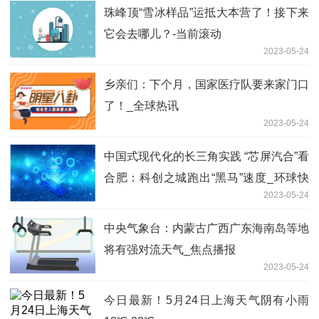
珠峰顶“雪冰样品”运抵大本营了！接下来
它会去哪儿？-当前滚动
2023-05-24
乡亲们：下个月，国家医疗队要来家门口
了！_全球热讯
2023-05-24
中国式现代化的长三角实践 “芯屏汽合”看
合肥：科创之城跑出“黑马”速度_环球快
2023-05-24
看点
中央气象台：内蒙古广西广东海南岛等地
将有强对流天气_焦点播报
2023-05-24
今日最新！5月24日上海天气阴有小雨