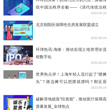
统中国法秩序全貌——《清代传统法秩
2023-05-24
序》破解传统中国法之谜
北京朝阳区保障性住房发展联盟成立
2023-05-24
环球热讯:海南：推动实现土地管理全流
程数字化
2023-05-24
世界热点评！上海年轻人流行起了“摆摊
头”？路边摊可以想摆就摆吗？附近居
2023-05-24
民：请你们不要来！
破解异地就医“结算烦”，推动医疗保障高
质量发展_全球热点