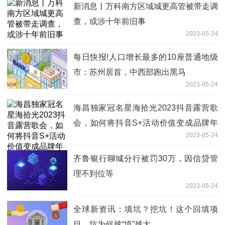
新消息丨万科南方区域城更高管被带走调
查，或涉十年前旧事
2023-05-24
每日快报!人口增长最多的10座普通地级
市：苏州居首，中西部跑出黑马
2023-05-24
海昌独家冠名星海拾光2023抖音露营歌
会，如何将抖音S+活动价值变成品牌年
2023-05-24
轻化战略资产
齐鲁银行聊城分行被罚30万，因信贷管
理不到位等
2023-05-24
全球新资讯：填坑？挖坑！这个回填项
目，坑为何越“填”越大