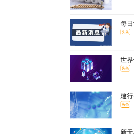
每日
方投
头条
世界
亿元
头条
建行
头条
新天