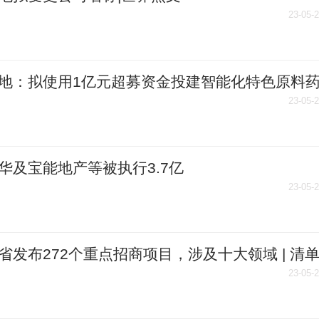
23-05-
地：拟使用1亿元超募资金投建智能化特色原料
产业链项目-世界球精选
23-05-
华及宝能地产等被执行3.7亿
23-05-
省发布272个重点招商项目，涉及十大领域 | 清
前视讯
23-05-