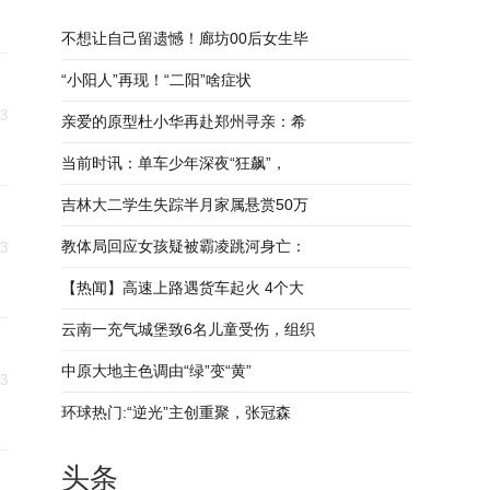
不想让自己留遗憾！廊坊00后女生毕
“小阳人”再现！“二阳”啥症状
23
亲爱的原型杜小华再赴郑州寻亲：希
当前时讯：单车少年深夜“狂飙”，
吉林大二学生失踪半月家属悬赏50万
教体局回应女孩疑被霸凌跳河身亡：
23
【热闻】高速上路遇货车起火 4个大
云南一充气城堡致6名儿童受伤，组织
中原大地主色调由“绿”变“黄”
23
环球热门:“逆光”主创重聚，张冠森
头条