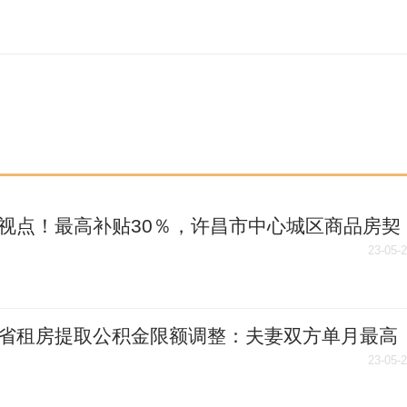
视点！最高补贴30％，许昌市中心城区商品房契
贴政策调整
23-05-
省租房提取公积金限额调整：夫妻双方单月最高
0元
23-05-