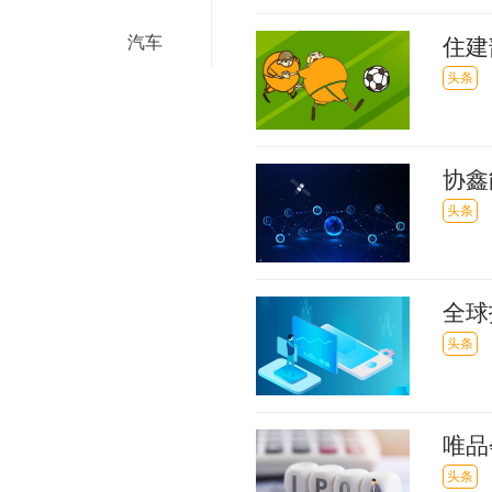
汽车
住建
头条
协鑫
头条
全球
新回
头条
唯品
头条