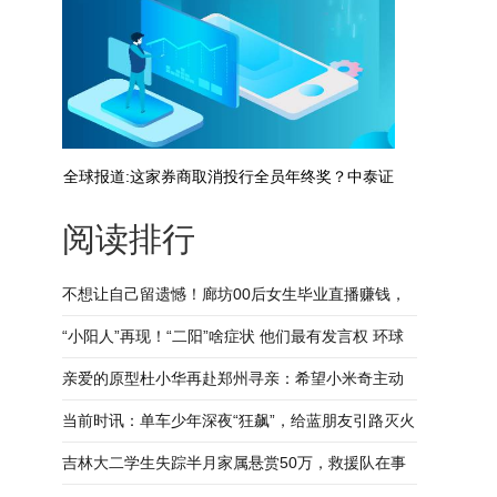
全球报道:这家券商取消投行全员年终奖？中泰证
阅读排行
券最新回应来了
不想让自己留遗憾！廊坊00后女生毕业直播赚钱，
24小时照顾渐冻症妈妈
“小阳人”再现！“二阳”啥症状 他们最有发言权 环球
简讯
亲爱的原型杜小华再赴郑州寻亲：希望小米奇主动
出来采血 当前播报
当前时讯：单车少年深夜“狂飙”，给蓝朋友引路灭火
吉林大二学生失踪半月家属悬赏50万，救援队在事