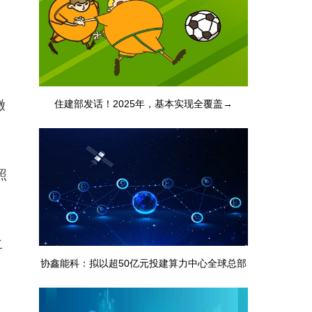
住建部发话！2025年，基本实现全覆盖→
缴
照
二
协鑫能科：拟以超50亿元投建算力中心全球总部