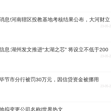
消息!河南辖区投教基地考核结果公布，大河财立
教基地等获评优秀
23-05-
信息:湖州发文推进“太湖之芯” 将设立不低于200
产业基金
23-05-
毕节市分行被罚30万元，因信贷资金被挪用
23-05-
地拟变更公司名称|世界热文