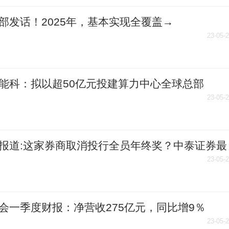
部发话！2025年，基本实现全覆盖→
23-05-
能科：拟以超50亿元投建算力中心全球总部
23-05-
报道:这家券商取消投行全员年终奖？中泰证券最
应来了
23-05-
会一季度财报：净营收275亿元，同比增9％
23-05-