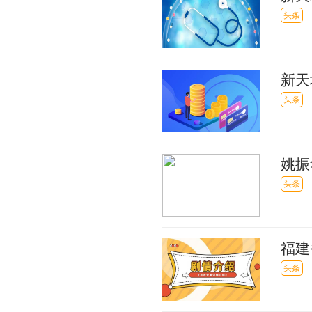
头条
新天
配套
头条
姚振
头条
福建
_当
头条