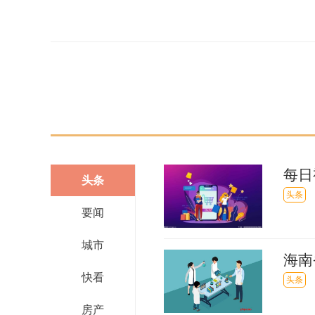
关键词：
每日
头条
税补
头条
要闻
城市
海南
快看
300
头条
房产