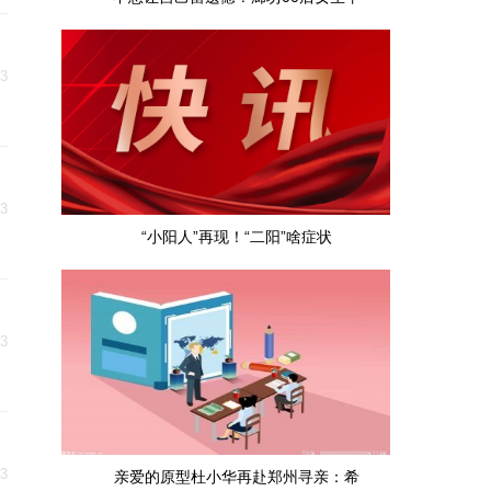
23
23
“小阳人”再现！“二阳”啥症状
23
23
亲爱的原型杜小华再赴郑州寻亲：希