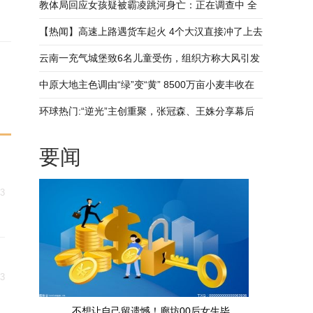
发江面多次打捞均无线索
教体局回应女孩疑被霸凌跳河身亡：正在调查中 全
球看热讯
【热闻】高速上路遇货车起火 4个大汉直接冲了上去
云南一充气城堡致6名儿童受伤，组织方称大风引发
事故，多部门介入调查_世界最新
中原大地主色调由“绿”变“黄” 8500万亩小麦丰收在
望｜起飞吧河南_天天头条
环球热门:“逆光”主创重聚，张冠森、王姝分享幕后
花絮
要闻
23
23
不想让自己留遗憾！廊坊00后女生毕