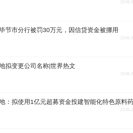
产业基金
23-05-
毕节市分行被罚30万元，因信贷资金被挪用
23-05-
地拟变更公司名称|世界热文
23-05-
地：拟使用1亿元超募资金投建智能化特色原料
产业链项目-世界球精选
23-05-