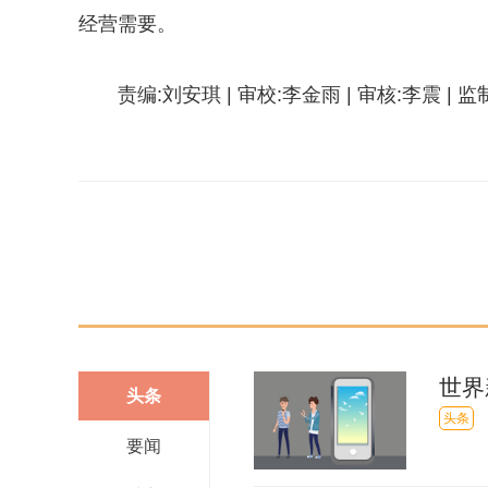
经营需要。
责编:刘安琪 | 审校:李金雨 | 审核:李震 | 
关键词：
世界
头条
头条
要闻