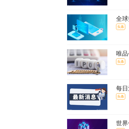
全球
新回
头条
唯品
头条
每日
方投
头条
世界