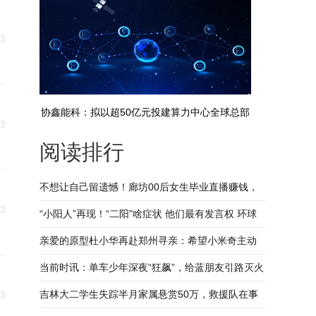
23
协鑫能科：拟以超50亿元投建算力中心全球总部
23
阅读排行
不想让自己留遗憾！廊坊00后女生毕业直播赚钱，
23
24小时照顾渐冻症妈妈
“小阳人”再现！“二阳”啥症状 他们最有发言权 环球
简讯
亲爱的原型杜小华再赴郑州寻亲：希望小米奇主动
出来采血 当前播报
当前时讯：单车少年深夜“狂飙”，给蓝朋友引路灭火
吉林大二学生失踪半月家属悬赏50万，救援队在事
23