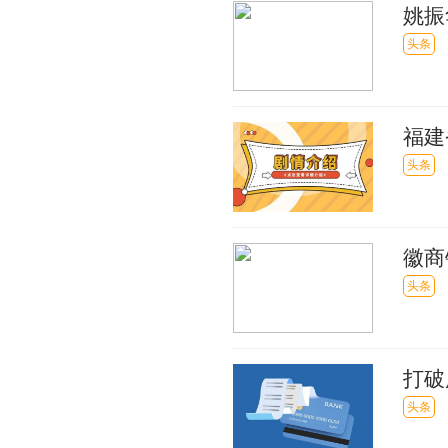
姚振
头条
福建
_当
头条
徽商
头条
打破
头条