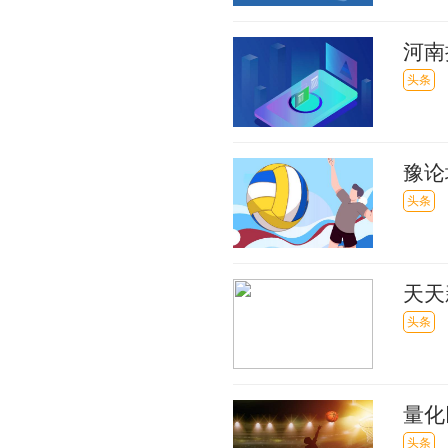
河南
调整
头条
豫论
新消
头条
天天
7％
头条
量化
有"
头条