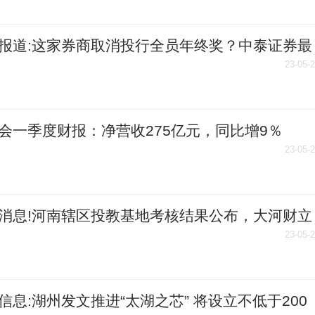
报道:这家券商取消投行全员年终奖？中泰证券最
应来了
23-05-
会一季度财报：净营收275亿元，同比增9％
23-05-
消息!河南辖区投教基地考核结果公布，大河财立
教基地等获评优秀
23-05-
信息:湖州发文推进“太湖之芯” 将设立不低于200