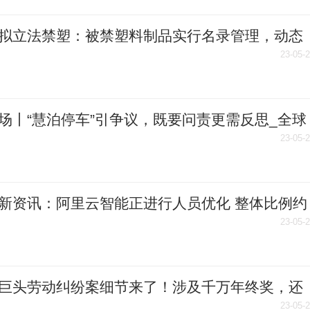
拟立法禁塑：被禁塑料制品实行名录管理，动态
-环球即时
23-05-
场丨“慧泊停车”引争议，既要问责更需反思_全球
息
23-05-
新资讯：阿里云智能正进行人员优化 整体比例约
23-05-
巨头劳动纠纷案细节来了！涉及千万年终奖，还
偷拍"视频
23-05-