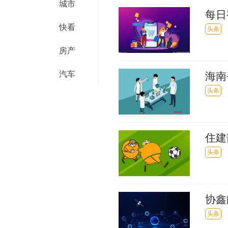
城市
每日
快看
税补
头条
房产
汽车
海南
300
头条
住建
头条
协鑫
头条