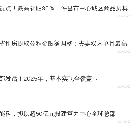
视点！最高补贴30％，许昌市中心城区商品房契
贴政策调整
23-05-
省租房提取公积金限额调整：夫妻双方单月最高
0元
23-05-
部发话！2025年，基本实现全覆盖→
23-05-
能科：拟以超50亿元投建算力中心全球总部
23-05-