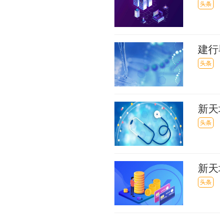
亿元
头条
建行
头条
新天
头条
新天
配套
头条