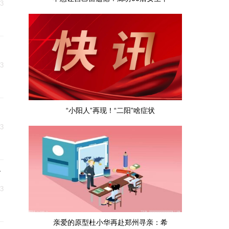
23
23
“小阳人”再现！“二阳”啥症状
23
药
23
亲爱的原型杜小华再赴郑州寻亲：希