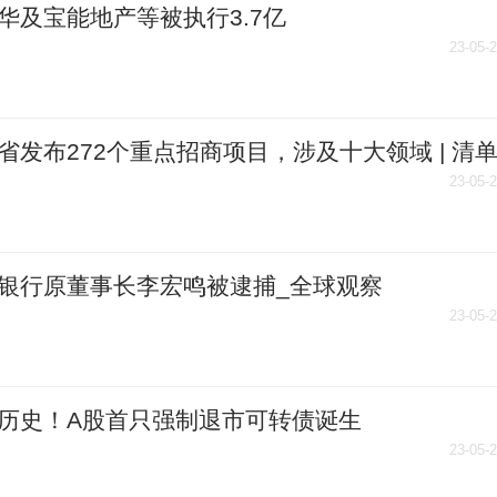
华及宝能地产等被执行3.7亿
23-05-
省发布272个重点招商项目，涉及十大领域 | 清
前视讯
23-05-
银行原董事长李宏鸣被逮捕_全球观察
23-05-
历史！A股首只强制退市可转债诞生
23-05-