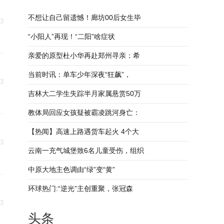
不想让自己留遗憾！廊坊00后女生毕
23
“小阳人”再现！“二阳”啥症状
亲爱的原型杜小华再赴郑州寻亲：希
单
当前时讯：单车少年深夜“狂飙”，
23
吉林大二学生失踪半月家属悬赏50万
教体局回应女孩疑被霸凌跳河身亡：
【热闻】高速上路遇货车起火 4个大
23
云南一充气城堡致6名儿童受伤，组织
中原大地主色调由“绿”变“黄”
环球热门:“逆光”主创重聚，张冠森
23
头条