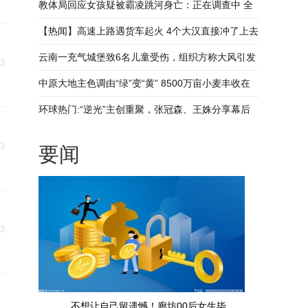
发江面多次打捞均无线索
教体局回应女孩疑被霸凌跳河身亡：正在调查中 全
球看热讯
【热闻】高速上路遇货车起火 4个大汉直接冲了上去
云南一充气城堡致6名儿童受伤，组织方称大风引发
23
事故，多部门介入调查_世界最新
中原大地主色调由“绿”变“黄” 8500万亩小麦丰收在
望｜起飞吧河南_天天头条
环球热门:“逆光”主创重聚，张冠森、王姝分享幕后
花絮
23
要闻
23
不想让自己留遗憾！廊坊00后女生毕