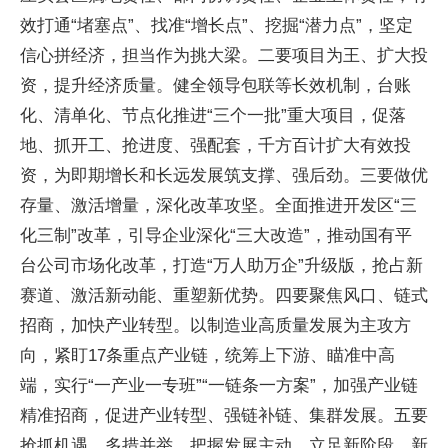
效打通“堵塞点”、找准“增长点”、挖掘“潜力点”，坚定
信心拼经济，担当作为挑大梁。二要项目为王、扩大投
资，提升经济质量。健全领导包联等长效机制，台账
化、清单化、节点化推进“三个一批”重大项目，促落
地、抓开工、抢进度、强配套，千方百计扩大有效投
资，为即期增长和长远发展筑支撑、强后劲。三要做优
存量、激活增量，深化改革攻坚。全面推进开发区“三
化三制”改革，引导企业深化“三大改造”，推动国有平
台公司市场化改革，打造“万人助万企”升级版，抢占新
赛道、激活新动能、重塑新优势。四要聚焦风口、链式
招商，加快产业转型。以制造业高质量发展为主攻方
向，紧盯17条重点产业链，统筹上下游、瞄准中高
端，实行“一产业一专班”“一链条一方案”，加强产业链
精准招商，促进产业转型、强链补链、集群发展。五要
抢抓机遇、多措并举，把握发展主动。立足新阶段、新