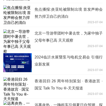
焦点播报:炎亚纶被限制出境 首发声称会
努力捍卫自己的清白
2023-07-04
北京一导游带团时中暑去世，为家中独子
父母年事已高 天天观察
2023-07-04
2024临沂水展暨泵与电机交易会 引领行
业新发展
2023-07-04
香港回归 26 周年特别策划 · 香港故宫 ·
国宝 Talk To You ⑥-天天报道
2023-07-04
远离炎热，一嗨租车引领夏日自驾潮，探