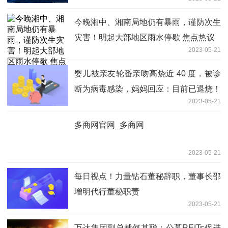
今晚湘中、湘南局地仍有暴雨，谨防次生
灾害！明起大部地区雨水停歇 焦点热议
2023-05-21
婴儿被亲友轮番亲吻高烧近 40 度，被诊
断为病毒感染，妈妈回应：目前已退烧！
2023-05-21
医生建议
多商网官网_多商网
2023-05-21
每日视点！力量钻石董秘辞职，董事长邵
增明代行董秘职责
2023-05-21
万达集团副总裁何其聪：公募REITs促进