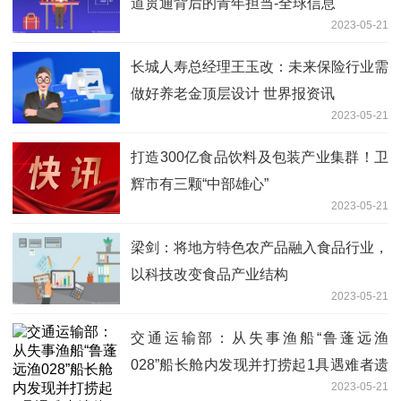
道贯通背后的青年担当-全球信息
2023-05-21
长城人寿总经理王玉改：未来保险行业需
做好养老金顶层设计 世界报资讯
2023-05-21
打造300亿食品饮料及包装产业集群！卫
辉市有三颗“中部雄心”
2023-05-21
梁剑：将地方特色农产品融入食品行业，
以科技改变食品产业结构
2023-05-21
交通运输部：从失事渔船“鲁蓬远渔
028”船长舱内发现并打捞起1具遇难者遗
2023-05-21
体-世界时讯