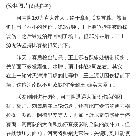
(资料图片仅供参考)
河南队1:0力克大连人，终于拿到联赛首胜。然而
也付出了不小的代价，第3分钟，王上源争抢中被顾操
误伤，之后经过治疗回到了场上。但25分钟后，王上
源无法坚持比赛被担架抬下。
昨天，赛后检查结果，王上源右踝多处韧带损伤，
关节面下多发囊变、水肿，预计休战3周左右。其实，
在上一轮对天津津门虎的比赛中，王上源就因伤提前下
场，这位河南队不可或缺的“全勤王”确实太累了。
联赛刚刚进行8轮，河南队遭遇大面积伤病的困
扰，杨帅、刘鑫易在上轮伤退，还有此前受伤的迪力穆
拉提、罗歆、阿德里安等人，再加上舒尼奇仍然处于停
赛期，河南队的大面积伤停直接影响全队的战斗力，但
在战绩压力面前，河南将帅别无它法，关键时刻只能咬