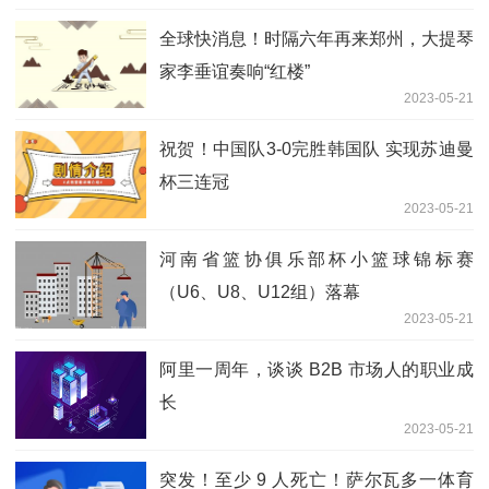
全球快消息！时隔六年再来郑州，大提琴
家李垂谊奏响“红楼”
2023-05-21
祝贺！中国队3-0完胜韩国队 实现苏迪曼
杯三连冠
2023-05-21
河南省篮协俱乐部杯小篮球锦标赛
（U6、U8、U12组）落幕
2023-05-21
阿里一周年，谈谈 B2B 市场人的职业成
长
2023-05-21
突发！至少 9 人死亡！萨尔瓦多一体育