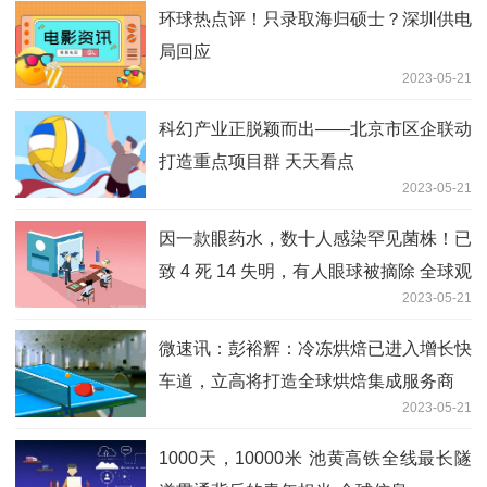
环球热点评！只录取海归硕士？深圳供电
局回应
2023-05-21
科幻产业正脱颖而出——北京市区企联动
打造重点项目群 天天看点
2023-05-21
因一款眼药水，数十人感染罕见菌株！已
致 4 死 14 失明，有人眼球被摘除 全球观
2023-05-21
察
微速讯：彭裕辉：冷冻烘焙已进入增长快
车道，立高将打造全球烘焙集成服务商
2023-05-21
1000天，10000米 池黄高铁全线最长隧