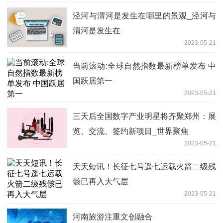
泾河与渭河是发生在哪里的景观_泾河与
渭河是发生在
2023-05-21
当前滚动:全球自然指数最新榜单发布 中
国跃居第一
2023-05-21
三天后全国数字产业明星将齐聚郑州：展
览、交流、签约新项目_世界聚焦
2023-05-21
天天短讯！长征七号遥七运载火箭二级残
骸已再入大气层
2023-05-21
河南旅游注重文创融合