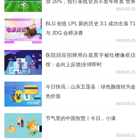
滑 20%，投行条线全员不发年终奖 世界
2023-05-21
速讯
BLG 创造 LPL 新的历史 3:1 成功击落 T1
与 JDG 会师决赛
2023-05-21
医院回应招牌用白底黑字被吐槽像殡仪
馆：会向上反馈|全球即时
2023-05-21
今日快讯：山东五莲县：绿色颜值转为金
色价值
2023-05-21
节气里的中国智慧丨今日，小满
2023-05-21