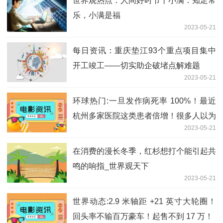
世界观热点：人间好时节丨小满：知足常
乐，小满是福
2023-05-21
每日资讯：重庆垫江93个重点项目集中
开工竣工——切实助企破堵点解难题
2023-05-21
环球热门:一旦发作病死率 100%！最近
杭州多家医院这类患者倍增！很多人以为
2023-05-21
没出血不用就医…
在消费的漫长冬季，红杉想打个能引起共
鸣的响指_世界观天下
2023-05-21
世界动态:2.9 米轴距 +21 英寸大轮圈！
回头率不输百万豪车！起售不到 17 万！