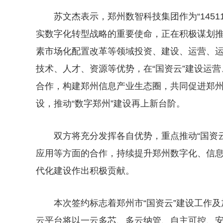
苏文杰表示，郑州数智科技集团作为“145
实数字化转型战略的重要使命，正在积极谋划
素市场化配置改革等领域投资、建设、运营、
技术、人才、资源等优势，在“国资云”建设运
合作，构建郑州信息产业生态圈，共同促进郑
设，推动“数字郑州”建设再上新台阶。
双方将充分发挥各自优势，重点推动“国资
应用等方面的合作，持续提升郑州数字化、信
代化建设作出积极贡献。
本次签约标志着郑州市“国资云”建设工作
云平台将以一云多芯、多云纳管、自主可控、