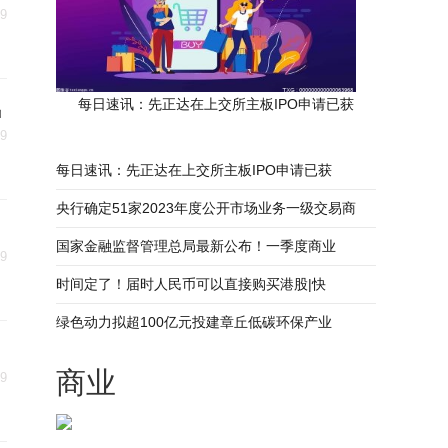
19
每日速讯：先正达在上交所主板IPO申请已获
出
19
每日速讯：先正达在上交所主板IPO申请已获
央行确定51家2023年度公开市场业务一级交易商
国家金融监督管理总局最新公布！一季度商业
19
时间定了！届时人民币可以直接购买港股|快
绿色动力拟超100亿元投建章丘低碳环保产业
商业
19