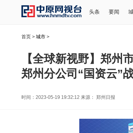
头条
要闻
首页
>
城市
>
【全球新视野】郑州市
郑州分公司“国资云”
时间：2023-05-19 19:32:12 来源： 郑州日报