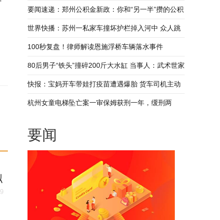
市场推介会举行
要闻速递：郑州公积金新政：你和“另一半”攒的公积
金，可以一起付首付了！
世界快播：苏州一私家车撞坏护栏掉入河中 众人跳
水合力救援
100秒复盘！律师解读恩施浮桥车辆落水事件
80后男子“铁头”撞碎200斤大水缸 当事人：武术世家
出身，梦想当动作演员 当前速递
快报：宝妈开车带娃打疫苗遭遇爆胎 货车司机主动
停车帮忙
杭州女童电梯坠亡案一审保姆获刑一年，缓刑两
年，父亲：会继续抗诉 聚看点
要闻
拟
19