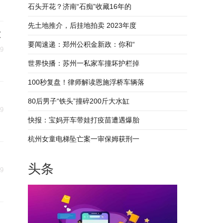
石头开花？济南“石痴”收藏16年的
先土地推介，后挂地拍卖 2023年度
环
要闻速递：郑州公积金新政：你和“
19
世界快播：苏州一私家车撞坏护栏掉
100秒复盘！律师解读恩施浮桥车辆落
80后男子“铁头”撞碎200斤大水缸
19
快报：宝妈开车带娃打疫苗遭遇爆胎
杭州女童电梯坠亡案一审保姆获刑一
头条
19