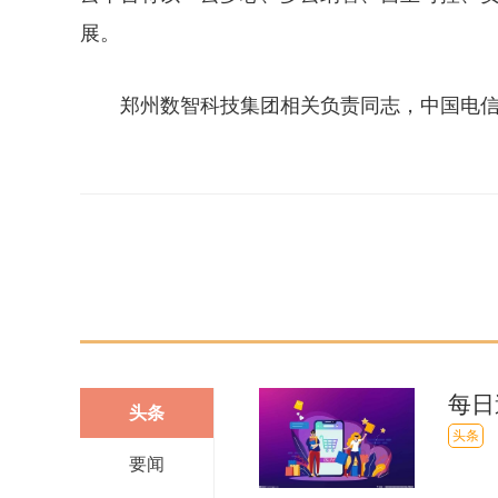
展。
郑州数智科技集团相关负责同志，中国电
关键词：
每日
头条
募资
头条
要闻