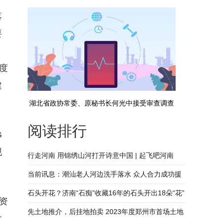
会嘉宾走进经开区采风
落
要
、
度
建
湖北省政协常委、原秘书长何光中接受审查调查
阅读排行
G
现
行走河南 用锦绣山河打开诗意中国 | 起飞吧河南
当前讯息：潮汕老人河边洗手落水 众人合力成功援
救
石头开花？济南“石痴”收藏16年的石头开出18朵“花”
资
微速讯
先土地推介，后挂地拍卖 2023年度郑州市首场土地
发