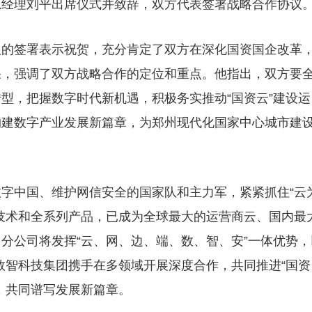
总经理刘平出席仪式并致辞，双方代表签署战略合作协议
议的签署表示祝贺，充分肯定了双方在深化国资国企改革
果，强调了双方战略合作的定位和重点。他指出，双方要
型，把握数字时代新机遇，积极务实推动“国资云”建设运
构建数字产业发展新篇章，为郑州现代化国家中心城市建
字中国、维护网信安全的国家队和主力军，紧紧抓住“云
技术和全系列产品，已成为全球最大的运营商云、国内最
分公司将发挥“云、网、边、端、数、智、安”一体优势，
数智科技集团携手在多领域开展深度合作，共同推进“国资
，共同谱写发展新篇章。