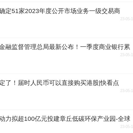
确定51家2023年度公开市场业务一级交易商
23-05-
金融监督管理总局最新公布！一季度商业银行累
利6679亿元
23-05-
定了！届时人民币可以直接购买港股|快看点
23-05-
动力拟超100亿元投建章丘低碳环保产业园-全球
23-05-