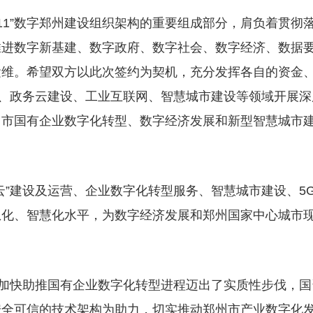
111”数字郑州建设组织架构的重要组成部分，肩负着贯彻
推进数字新基建、数字政府、数字社会、数字经济、数据
运维。希望双方以此次签约为契机，充分发挥各自的资金
营、政务云建设、工业互联网、智慧城市建设等领域开展深
州市国有企业数字化转型、数字经济发展和新型智慧城市
云”建设及运营、企业数字化转型服务、智慧城市建设、5
息化、智慧化水平，为数字经济发展和郑州国家中心城市
及加快助推国有企业数字化转型进程迈出了实质性步伐，国
安全可信的技术架构为助力，切实推动郑州市产业数字化