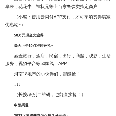
享来﹑花花牛﹑福状元等上百家餐饮类指定商户
（小编：使用云闪付APP支付，才可享消费券满减
优惠呦~）
50万元现金文旅券
每天上午10点准时开抢~
涵盖旅行﹑酒店﹑民宿﹑出行﹑商超﹑观影﹑生活
服务﹑视频平台等50家线上APP！
河南18地市的小伙伴们，都能抢！
↓↓↓
（长按/识别二维码，也能直接抢！）
申领渠道
2023大象消费券怎么抢？分三步：