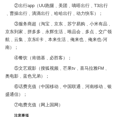
②出行app（UU跑腿﹑美团﹑嘀嗒出行﹑T3出行
﹑曹操出行﹑滴滴出行﹑哈哈出行﹑动力快车）；
③服务商超（淘宝﹑京东﹑苏宁易购﹑小米有品﹑
京东到家﹑拼多多﹑永辉生活﹑唯品会﹑多点﹑交广领
航﹑云集﹑京东E卡﹑本来生活﹑俺来也﹑俺来也-河
南）；
④餐饮（肯德基﹑必胜客）；
⑤文艺观影（搜狐视频﹑芒果tv﹑喜马拉雅FM﹑
奥电影﹑蓝色兄弟）；
⑥话费充值（中国移动﹑中国联通﹑河南移动﹑银
盛通信）；
⑦电费充值（网上国网）
注意事项