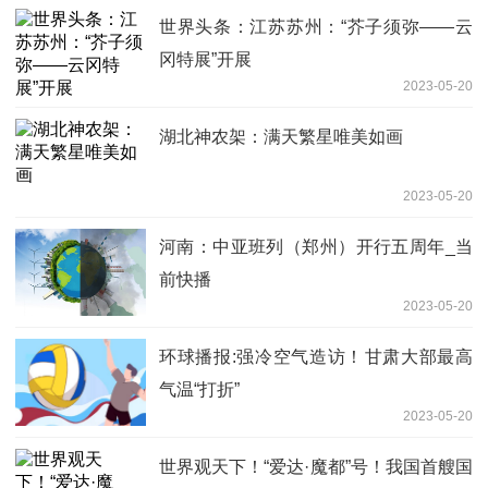
世界头条：江苏苏州：“芥子须弥——云
冈特展”开展
2023-05-20
湖北神农架：满天繁星唯美如画
2023-05-20
河南：中亚班列（郑州）开行五周年_当
前快播
2023-05-20
环球播报:强冷空气造访！​甘肃大部最高
气温“打折”
2023-05-20
世界观天下！“爱达·魔都”号！我国首艘国