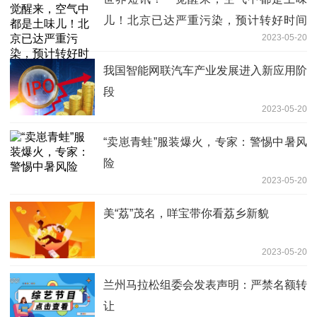
儿！北京已达严重污染，预计转好时间
2023-05-20
——
我国智能网联汽车产业发展进入新应用阶
段
2023-05-20
“卖崽青蛙”服装爆火，专家：警惕中暑风
险
2023-05-20
美“荔”茂名，咩宝带你看荔乡新貌
2023-05-20
兰州马拉松组委会发表声明：严禁名额转
让