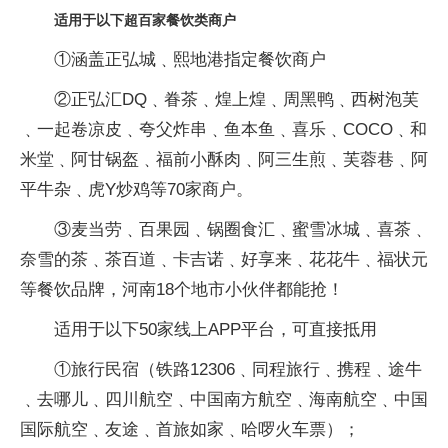
适用于以下超百家餐饮类商户
①涵盖正弘城﹑熙地港指定餐饮商户
②正弘汇DQ﹑眷茶﹑煌上煌﹑周黑鸭﹑西树泡芙
﹑一起卷凉皮﹑夸父炸串﹑鱼本鱼﹑喜乐﹑COCO﹑和
米堂﹑阿甘锅盔﹑福前小酥肉﹑阿三生煎﹑芙蓉巷﹑阿
平牛杂﹑虎Y炒鸡等70家商户。
③麦当劳﹑百果园﹑锅圈食汇﹑蜜雪冰城﹑喜茶﹑
奈雪的茶﹑茶百道﹑卡吉诺﹑好享来﹑花花牛﹑福状元
等餐饮品牌，河南18个地市小伙伴都能抢！
适用于以下50家线上APP平台，可直接抵用
①旅行民宿（铁路12306﹑同程旅行﹑携程﹑途牛
﹑去哪儿﹑四川航空﹑中国南方航空﹑海南航空﹑中国
国际航空﹑友途﹑首旅如家﹑哈啰火车票）；