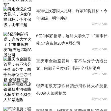
再难也没忘恒大足球，许家印提目标：今
年保级，明年冲超
2023-07-04
6亿“神秘”捐赠，这所大学火了！“董事长
校友”遍布超20家A股公司
2023-07-04
重庆市金融监管局：有不法分子伪造公
文，向部分单位征订书籍 全球新消息
2023-07-04
强降雨致万凉铁路驷步河铁路大桥受损
400余人加紧抢险
2023-07-04
环球讯息：强降雨致陕西镇巴县20个镇