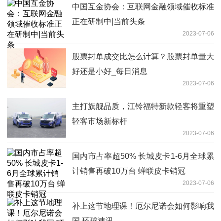
中国互金协会：互联网金融领域催收标准
正在研制中|当前头条
2023-07-06
股票封单成交比怎么计算？股票封单量大
好还是小好_每日消息
2023-07-06
主打旗舰品质，江铃福特新款轻客将重塑
轻客市场新标杆
2023-07-06
国内市占率超50% 长城皮卡1-6月全球累
计销售再破10万台 蝉联皮卡销冠
2023-07-06
补上这节地理课！厄尔尼诺会如何影响我
国 环球速讯