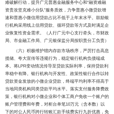
难破解行动，提升广元普惠金融服务中心和“融资难融
资贵攻坚克难小分队”服务质效，力争普惠小微贷款增
速和普惠小微信用贷款占比不低于上年末水平。鼓励银
行机构采用线上信用贷款、循环贷款等方式及时满足企
业恢复性资金需求。（人行广元中心支行牵头，市财政
局、市金融工作局、广元银保监分局按职责分工负责）
（六）积极维护辖内存款市场秩序，严厉打击高息
揽储、夸大宣传等违规行为，稳定银行机构负债端成
本。将LPR变动情况传导至贷款实际利率，保持贷款利
率稳中有降。银行机构与开发性、政策性银行合作以转
贷款资金发放的小微企业贷款，终端平均利率不得高于
当地同类机构同类贷款平均水平。落实支付服务降费政
策，银行机构对小微企业和个体工商户免收一个账户的
账户管理费和年费，对柜台单笔10万元（含本数）以
下的对公人民币跨行转账汇款手续费实行九折优惠，免