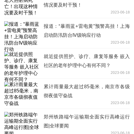
情况要及时干预！
2023-06-18
报道：“暴雨蓝+雷电黄”预警高挂！上海
启动防汛防台Ⅳ级响应行动
2023-06-18
就近提供照护、诊疗、康复等服务 嵌入
社区的老年护理中心有何不同？
2023-06-18
累计雨量最大超过85毫米，南京市各级
彻夜值守奋战
2023-06-18
郑州铁路端午运输期全面实行高峰运行
图|全球要闻
2023-06-18