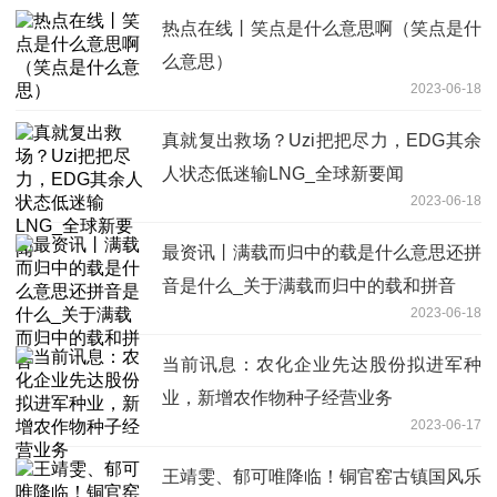
热点在线丨笑点是什么意思啊（笑点是什
么意思）
2023-06-18
真就复出救场？Uzi把把尽力，EDG其余
人状态低迷输LNG_全球新要闻
2023-06-18
最资讯丨满载而归中的载是什么意思还拼
音是什么_关于满载而归中的载和拼音
2023-06-18
当前讯息：农化企业先达股份拟进军种
业，新增农作物种子经营业务
2023-06-17
王靖雯、郁可唯降临！铜官窑古镇国风乐