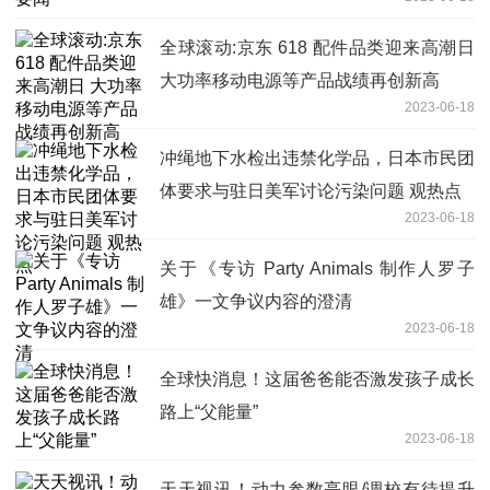
全球滚动:京东 618 配件品类迎来高潮日
大功率移动电源等产品战绩再创新高
2023-06-18
冲绳地下水检出违禁化学品，日本市民团
体要求与驻日美军讨论污染问题 观热点
2023-06-18
关于《专访 Party Animals 制作人罗子
雄》一文争议内容的澄清
2023-06-18
全球快消息！这届爸爸能否激发孩子成长
路上“父能量”
2023-06-18
天天视讯！动力参数亮眼/调校有待提升