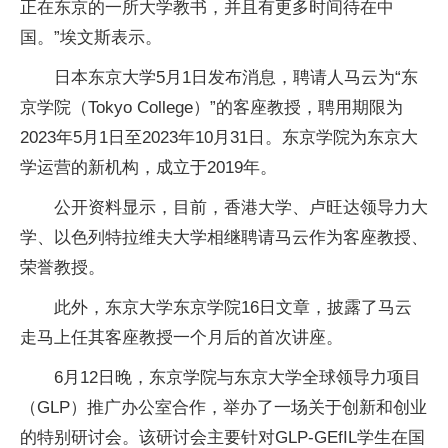
正在东京的一所大学教书，并且有更多时间待在中
国。”埃文斯表示。
日本东京大学5月1日发布消息，聘请人马云为“东
京学院（Tokyo College）”的客座教授，聘用期限为
2023年5月1日至2023年10月31日。东京学院为东京大
学运营的新机构，成立于2019年。
公开资料显示，目前，香港大学、卢旺达领导力大
学、以色列特拉维夫大学相继聘请马云作为客座教授、
荣誉教授。
此外，东京大学东京学院16日文章，披露了马云
走马上任其客座教授一个月后的首次讲座。
6月12日晚，东京学院与东京大学全球领导力项目
（GLP）推广办公室合作，举办了一场关于创新和创业
的特别研讨会。该研讨会主要针对GLP-GEfIL学生在国