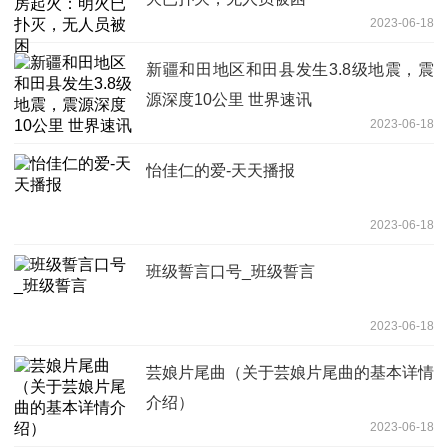
2023-06-18
新疆和田地区和田县发生3.8级地震，震
源深度10公里 世界速讯
2023-06-18
怡佳仁的爱-天天播报
2023-06-18
班级誓言口号_班级誓言
2023-06-18
芸娘片尾曲（关于芸娘片尾曲的基本详情
介绍）
2023-06-18