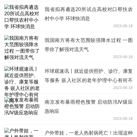
我省拟再遴选20所试点高校对口帮扶农
村中小学 环球快消息
2023-06-18
我国南方将有大范围较强降水过程 一图
带你了解强对流天气
2023-06-18
环球观速讯丨就近提供照护、诊疗、康复
等服务 嵌入社区的老年护理中心有何不
2023-06-18
同？
南京发布暴雨橙色预警 启动防汛Ⅳ级应
急响应
2023-06-18
户外带娃，一老人热射病死亡！出现这种