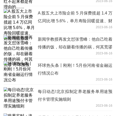
2023-06-16
A 股五大上市险企前 5 月保费揽超 1.4 万
亿同比增 5.6%，单月寿险回暖提速、财
2023-06-16
险增幅放缓
新闻学教授再发文怼张雪峰：他自己吃着
传播的饭，却在砸着传播的祸，何其荒谬
2023-06-16
环球播报
环球热头条丨刚刚！5月份河南省金融运
行情况公布
2023-06-16
每日动态!北京拟制定养老服务单用途预
付卡管理实施细则
2023-06-16