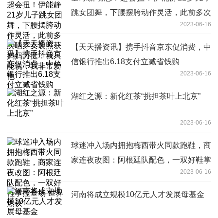
跳女团舞，下腰摆胯动作灵活，此前多次
2023-06-16
晒穿女装照获妈妈力挺：我只能说，我非
常爱他
【天天播资讯】携手抖音京东促消费，中
信银行推出6.18支付立减省钱购
2023-06-16
湖红之源：新化红茶“挑担茶叶上北京”
2023-06-16
球迷冲入场内拥抱梅西带火同款跑鞋，商
家连夜改图：阿根廷队配色，一双好鞋掌
2023-06-16
控全场 世界热议
河南将成立规模10亿元人才发展母基金