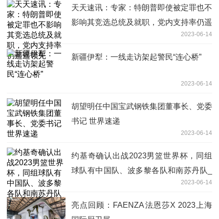
天天速讯：专家：特朗普即使被定罪也不
影响其竞选总统及就职，党内支持率仍遥
2023-06-14
遥领先
新疆伊犁：一线走访架起警民“连心桥”
2023-06-14
胡望明任中国宝武钢铁集团董事长、党委
书记 世界速递
2023-06-14
约基奇确认出战2023男篮世界杯，同组
球队有中国队、波多黎各队和南苏丹队_
2023-06-14
全球报道
亮点回顾：FAENZA法恩莎X 2023上海