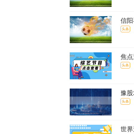
信阳
场景
头条
焦点
行业
头条
豫股
132
头条
世界