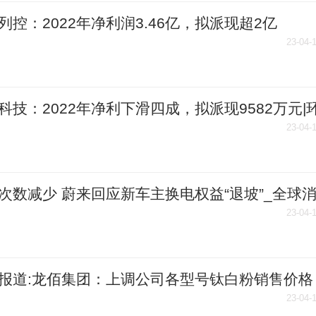
列控：2022年净利润3.46亿，拟派现超2亿
23-04-
科技：2022年净利下滑四成，拟派现9582万元|
讯
23-04-
次数减少 蔚来回应新车主换电权益“退坡”_全球
23-04-
报道:龙佰集团：上调公司各型号钛白粉销售价格
23-04-