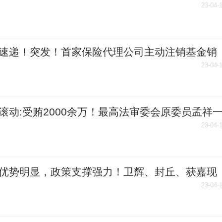
路线图
23-04-
速递！突发！首家保险代理公司主动注销基金销
照
23-04-
滚动:受贿2000余万！最高法审委会原委员孟祥
判12年
23-04-
优势明显，政策支撑强力！卫辉、封丘、获嘉现
介-全球热闻
23-04-