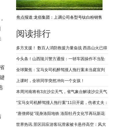
焦点报道:龙佰集团：上调公司各型号钛白粉销售
，
口
阅读排行
价格
味
多方支援！ 数百人消防救援力量奋战 西昌山火已得
到控制 当前信息
今头条！山西陵川警方通报：一轿车因操作不当坠
省
崖，2人死亡
全球聚焦：宝马女司机醉驾撞人拖行案未当庭宣判
键
伤者家属：肇事者称未开窗检查
上课时，全班同学突然冲向一个女孩！
选
本周河南将有3次沙尘天气，省气象台解读沙尘天气
形成原因 环球看点
“宝马女司机醉驾撞人拖行案”11日开庭，伤者丈夫：
治疗费用超过90万，妻子仍无法说话
“唐僧师徒”现身洛阳地铁 洛阳牡丹文化节再玩新花
结
样_天天新动态
世界热讯:景区回应游客玩滑索被卡悬停高空：风大
，