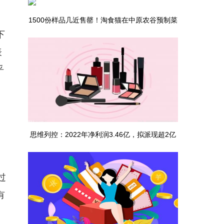
1500份样品几近售罄！淘食猫在中原农谷预制菜
下
博览会“觅得”新伙伴|全球看热讯
表
乎
思维列控：2022年净利润3.46亿，拟派现超2亿
过
有