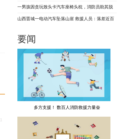
导致，已平安下来
一男孩因贪玩致头卡汽车座椅头枕，消防员助其脱
险_动态焦点
山西晋城一电动汽车坠落山崖 救援人员：落差近百
米-环球观热点
要闻
多方支援！ 数百人消防救援力量奋
11