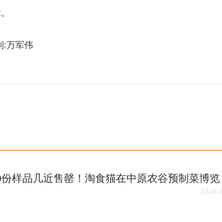
求。
监制:万军伟
00份样品几近售罄！淘食猫在中原农谷预制菜博览
觅得”新伙伴|全球看热讯
23-04-