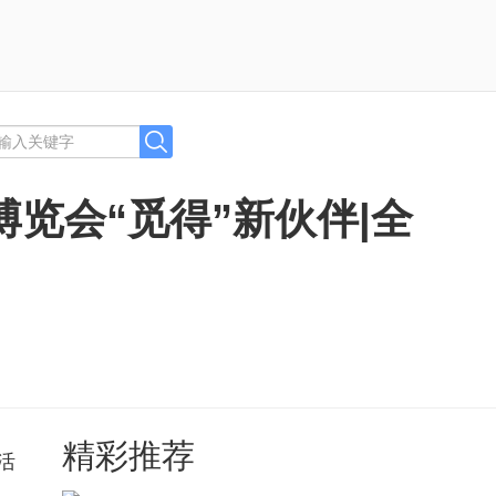
览会“觅得”新伙伴|全
精彩推荐
活