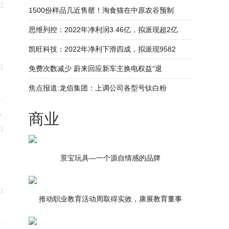
11
1500份样品几近售罄！淘食猫在中原农谷预制
思维列控：2022年净利润3.46亿，拟派现超2亿
凯旺科技：2022年净利下滑四成，拟派现9582
11
免费次数减少 蔚来回应新车主换电权益“退
焦点报道:龙佰集团：上调公司各型号钛白粉
一
商业
11
景宝玩具—一个源自情感的品牌
11
推动职业教育活动周取得实效，康展教育董事