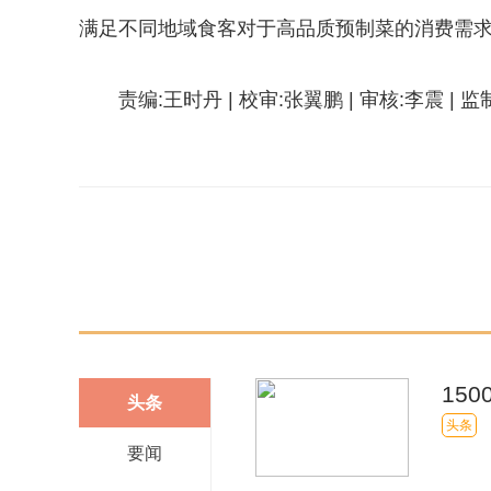
满足不同地域食客对于高品质预制菜的消费需
责编:王时丹 | 校审:张翼鹏 | 审核:李震 | 
关键词：
15
头条
会“
头条
要闻