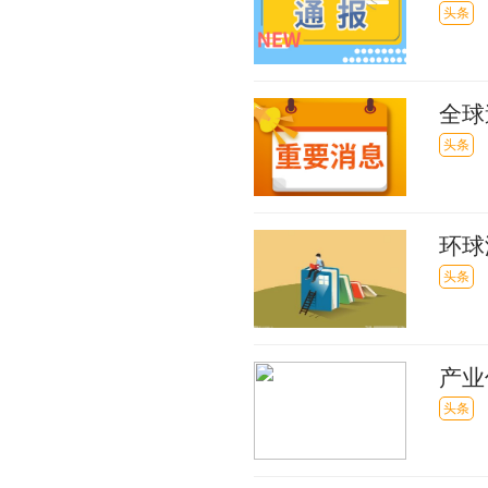
发展
头条
全球
售牌
头条
环球
审被
头条
产业
场推
头条