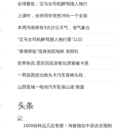
全球聚焦：宝马女司机醉驾撞人拖行
上课时，全班同学突然冲向一个女孩
本周河南将有3次沙尘天气，省气象台
11
“宝马女司机醉驾撞人拖行案”11日
“唐僧师徒”现身洛阳地铁 洛阳牡
，
世界热讯:景区回应游客玩滑索被卡悬
11
一男孩因贪玩致头卡汽车座椅头枕，
山西晋城一电动汽车坠落山崖 救援
头条
11
1500份样品几近售罄！淘食猫在中原农谷预制