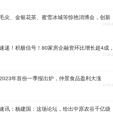
毛尖、金银花茶、蜜雪冰城等惊艳消博会，创新
展现河南茶文化魅力
23-04-
速递！积极信号！80家房企融资环比增长超4成
面融资正回暖
23-04-
2023年首份一季报出炉，仲景食品盈利大涨
.55％|环球关注
23-04-
速讯：杨建国：这场论坛，给出中原农谷千亿级