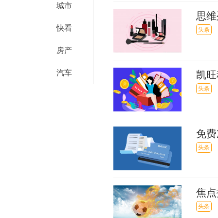
城市
思维
快看
头条
房产
汽车
凯旺
球通
头条
免费
息
头条
焦点
头条