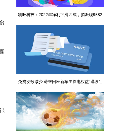
凯旺科技：2022年净利下滑四成，拟派现9582
食
万元|环球通讯
囊
免费次数减少 蔚来回应新车主换电权益“退坡”_
全球消息
很
，