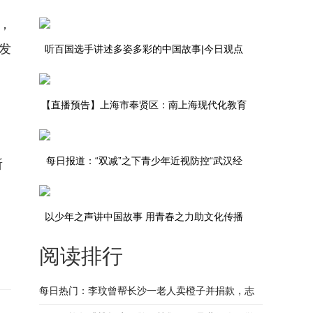
，
说
发
听百国选手讲述多姿多彩的中国故事|今日观点
【直播预告】上海市奉贤区：南上海现代化教育
高地正崛起 | 融媒体局长访谈第16期 世界最资讯
每日报道：“双减”之下青少年近视防控“武汉经
所
验”引关注
以少年之声讲中国故事 用青春之力助文化传播
阅读排行
每日热门：李玟曾帮长沙一老人卖橙子并捐款，志