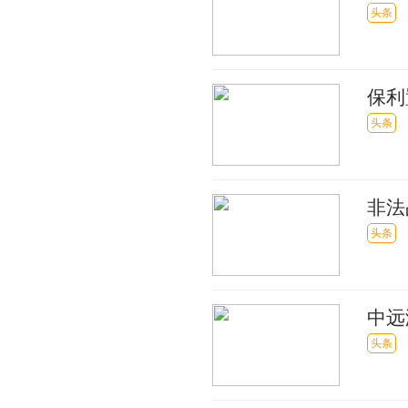
份进
头条
保利
127
头条
非法
被判
头条
中远
头条