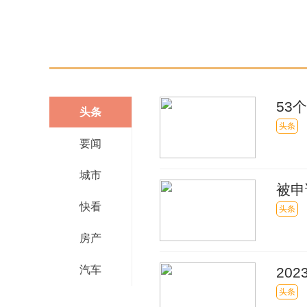
53
头条
头条
要闻
城市
被申
快看
头条
房产
汽车
20
鼎“
头条