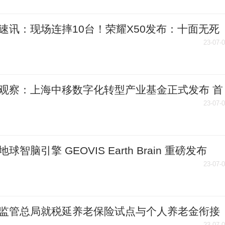
速讯：现场连摔10台！荣耀X50发布：十面无死
摔，1399元起
23-07-
观察：上海中移数字化转型产业基金正式发布 首
模100亿元
23-07-
球智脑引擎 GEOVIS Earth Brain 重磅发布
23-07-
监管总局就税延养老保险试点与个人养老金衔接
23-07-