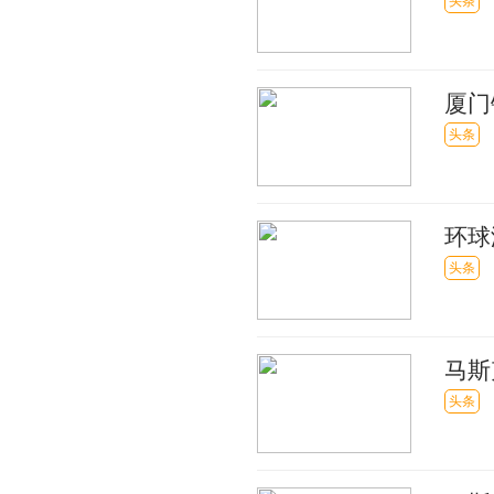
征求
头条
厦门
头条
环球
债表
头条
马斯
引两
头条