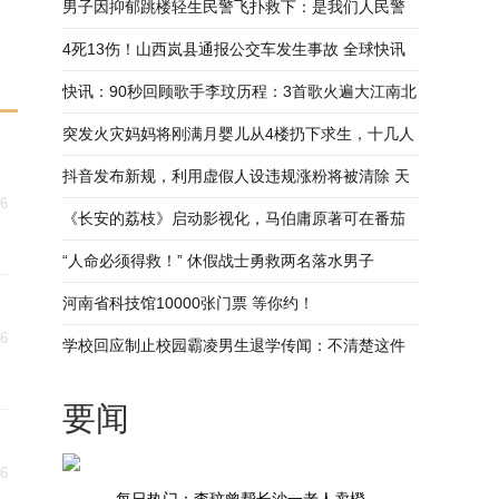
愿者：非常想念她
男子因抑郁跳楼轻生民警飞扑救下：是我们人民警
察的初心使命 全球聚焦
4死13伤！山西岚县通报公交车发生事故 全球快讯
快讯：90秒回顾歌手李玟历程：3首歌火遍大江南北
曾饱受婚姻困扰
突发火灾妈妈将刚满月婴儿从4楼扔下求生，十几人
拉起“大网”接住
抖音发布新规，利用虚假人设违规涨粉将被清除 天
06
天百事通
《长安的荔枝》启动影视化，马伯庸原著可在番茄
小说畅读！
“人命必须得救！” 休假战士勇救两名落水男子
河南省科技馆10000张门票 等你约！
06
学校回应制止校园霸凌男生退学传闻：不清楚这件
事
要闻
06