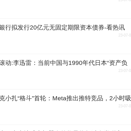
意见
银行拟发行20亿元无固定期限资本债券-看热讯
23-07-
滚动:李迅雷：当前中国与1990年代日本“资产负
衰退”不同
23-07-
克小扎“格斗”首轮：Meta推出推特竞品，2小时
百万用户
23-07-