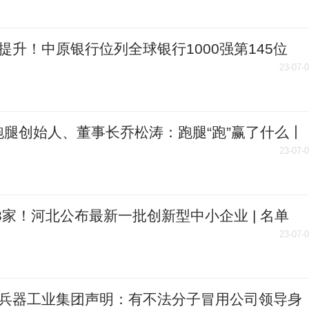
提升！中原银行位列全球银行1000强第145位
23-07-
跑腿创始人、董事长乔松涛：跑腿“跑”赢了什么丨
先生
23-07-
13家！河北公布最新一批创新型中小企业 | 名单
23-07-
兵器工业集团声明：有不法分子冒用公司领导身