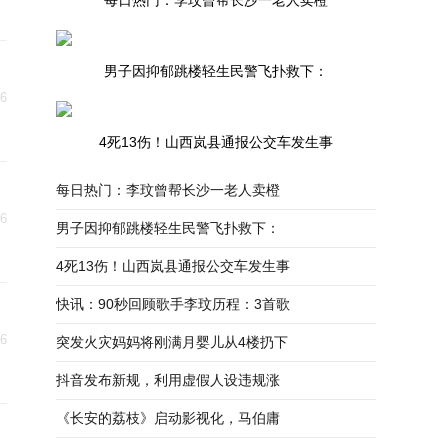
每日热门：李玟曾帮长沙一老人卖橙
男子因抑郁跳楼轻生民警飞扑救下：
06
4死13伤！山西岚县通报公交车发生事
每日热门：李玟曾帮长沙一老人卖橙
06
男子因抑郁跳楼轻生民警飞扑救下：
4死13伤！山西岚县通报公交车发生事
快讯：90秒回顾歌手李玟历程：3首歌
06
突发火灾妈妈将刚满月婴儿从4楼扔下
抖音发布新规，利用虚假人设违规涨
《长安的荔枝》启动影视化，马伯庸