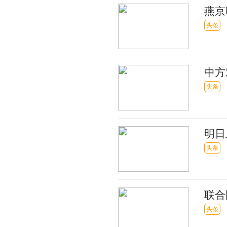
燕京
头条
中方
应 
头条
明日
动
头条
联合
12％
头条