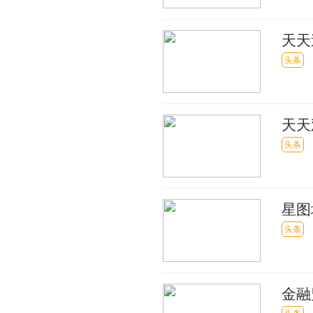
天天
角抗
头条
天天
期规
头条
星图地
头条
金融