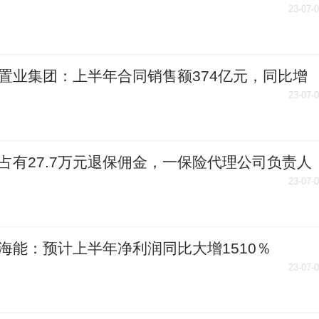
行诈骗
23-07-
置业集团：上半年合同销售额374亿元，同比增
％
23-07-
占有27.7万元退保佣金，一保险代理公司负责人
刑
23-07-
海能：预计上半年净利润同比大增1510％
23-07-