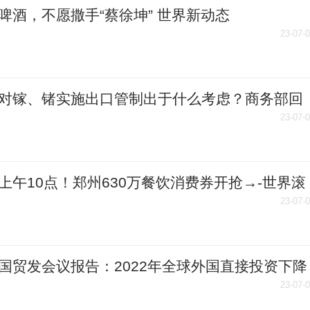
啤酒，不愿撒手“蔡徐坤” 世界新动态
23-07-
对镓、锗实施出口管制出于什么考虑？商务部回
快播
23-07-
上午10点！郑州630万餐饮消费券开抢→-世界滚
23-07-
国贸发会议报告：2022年全球外国直接投资下降
23-07-