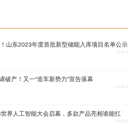
个！山东2023年度首批新型储能入库项目名单公示
23-07-
请破产！又一“造车新势力”宣告落幕
23-07-
23世界人工智能大会启幕，多款产品亮相谁能扛
国产大模型”未来？
23-07-