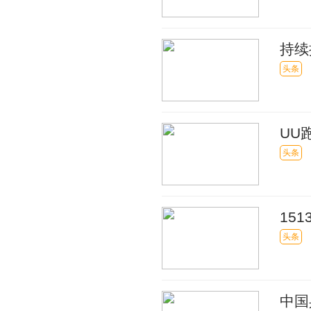
持续
头条
UU
财金
头条
15
头条
中国