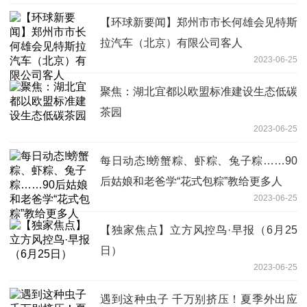
【环球新要闻】郑州市市长何雄会见特斯
拉汽车（北京）有限公司客人
2023-06-25
聚焦：湖北宜都以欧盟标准建设生态低碳
茶园
2023-06-25
每日动态!螃蟹粽、虾粽、兔子粽……90
后姑娘和老爸学“花式包粽”教给更多人
2023-06-25
【独家焦点】立方风控鸟·早报（6月25
日）
2023-06-25
遇到这种虫子 千万别挤压！夏季外出应