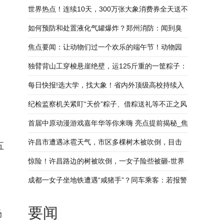
世界热点！连续10天，300万张大象消费券全天送不
停！
如何预防和处置液化气罐爆炸？郑州消防：闻到臭
】
鸡蛋味要引起足够警觉
焦点要闻：让动物们过一个欢乐的端午节！动物园
为动物量身做特色粽子
独臂背山工穿梭悬崖绝壁，运125斤重的一筐粽子：
想让家人过上好日子 环球即时
每日快报!选大学，找大象！省内外顶级高校持续入
驻大象新闻丨高招面对面
纪检监察机关紧盯“天价”粽子、借粽送礼等不正之风
世界报资讯
首届中原动漫游戏嘉年华等你来嗨 亮点提前揭秘_焦
点观察
许昌市遭遇冰雹天气，市区多棵树木被吹倒，目击
五
者：冰雹有大枣大小
惊险！许昌路边的树被吹倒，一女子险些被砸-世界
观速讯
成都一女子坐地铁遭遇“咸猪手”？同车乘客：若报警
自己可以作证
要闻
场