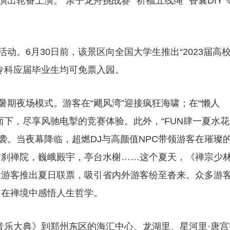
演出轮番上演。“亲子龙舟挑战赛”“祈福五线绳”“香囊DIY”
动。6月30日前，该景区向全国大学生推出“2023届高
专科应届毕业生均可免票入园。
暑期夜场模式。游客在“飓风湾”迎接疯狂海啸；在“懒人
而下，尽享风驰电掣的竞赛体验。此外，“FUN肆一夏水花
来袭。当夜幕降临，超燃DJ与高颜值NPC带领游客在璀璨
刹禅院，巍峨殿宇，亭台水榭……这个夏天，《禅宗少林
大游客推出夏日联票，吸引省内外游客纷至沓来。众多游
，在禅境中感悟人生哲学。
音乐大典》到郑州东区的海汇中心、龙湖里、星河里·唐宫