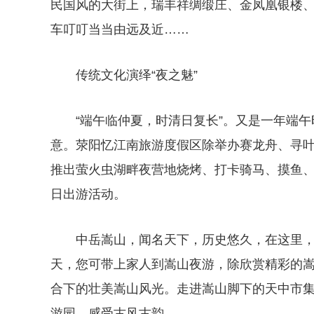
民国风的大街上，瑞丰祥绸缎庄、金凤凰银楼
车叮叮当当由远及近……
传统文化演绎“夜之魅”
“端午临仲夏，时清日复长”。又是一年端
意。荥阳忆江南旅游度假区除举办赛龙舟、寻
推出萤火虫湖畔夜营地烧烤、打卡骑马、摸鱼
日出游活动。
中岳嵩山，闻名天下，历史悠久，在这里
天，您可带上家人到嵩山夜游，除欣赏精彩的
合下的壮美嵩山风光。走进嵩山脚下的天中市
游园，感受古风古韵。