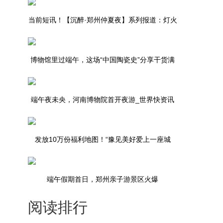
当前短讯！【沉醉·郑州仲夏夜】系列报道：灯火
星河好景致 教我如何不喜欢
博物馆里过端午，这场“中国陶瓷史”分享干货满
满|今日快讯
端午夜未央，河南博物院首开夜游_世界快资讯
发放10万份福利地图！“豫见美好爱上一座城
——坐地铁享福利”活动启动 天天热讯
端午假期首日，郑州亲子游景区火爆
阅读排行