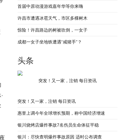
等
首届中原动漫游戏嘉年华等你来嗨
许昌市遭遇冰雹天气，市区多棵树木
惊险！许昌路边的树被吹倒，一女子
校
成都一女子坐地铁遭遇“咸猪手”？
头条
突发！又一家，注销 每日资讯
的
·
突发！又一家，注销 每日资讯
客
惠誉上调今年全球增长预期，称中国经济增速
银川烧烤店爆炸事故7名伤员生命体征平稳
银川：尽快查明爆炸事故原因 适时公布调查
夜