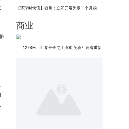
艺
【环球时快讯】银川：立即开展为期一个月的
商业
剧
1298米！世界最长过江溜索 芙蓉江速滑重新
、
的
人