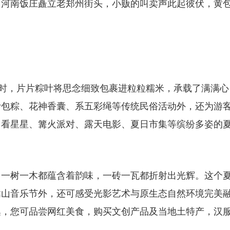
、河南饭庄矗立老郑州街头，小贩的叫卖声此起彼伏，黄
午时，片片粽叶将思念细致包裹进粒粒糯米，承载了满满心
叶包粽、花神香囊、系五彩绳等传统民俗活动外，还为游
、看星星、篝火派对、露天电影、夏日市集等缤纷多姿的
，一树一木都蕴含着韵味，一砖一瓦都折射出光辉。这个
嵩山音乐节外，还可感受光影艺术与原生态自然环境完美
集，您可品尝网红美食，购买文创产品及当地土特产，汉