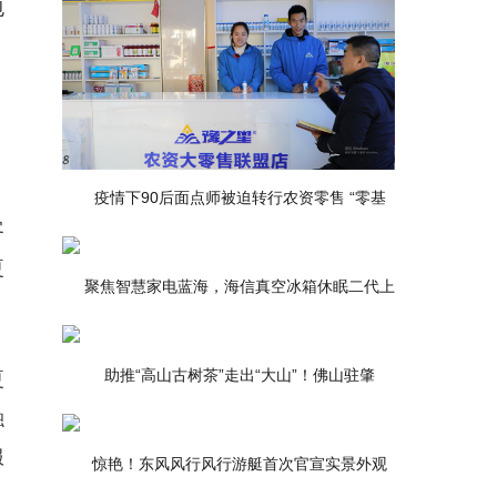
包
疫情下90后面点师被迫转行农资零售 “零基
客
夏
聚焦智慧家电蓝海，海信真空冰箱休眠二代上
助推“高山古树茶”走出“大山”！佛山驻肇
夏
融
服
惊艳！东风风行风行游艇首次官宣实景外观