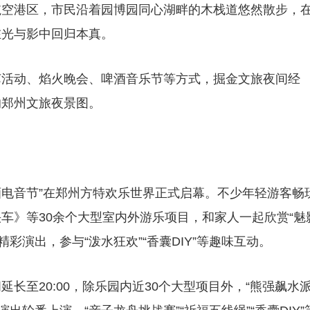
航空港区，市民沿着园博园同心湖畔的木栈道悠然散步，
在光与影中回归本真。
艺活动、焰火晚会、啤酒音乐节等方式，掘金文旅夜间经
的郑州文旅夜景图。
酒电音节”在郑州方特欢乐世界正式启幕。不少年轻游客畅
车》等30余个大型室内外游乐项目，和家人一起欣赏“魅
精彩演出，参与“泼水狂欢”“香囊DIY”等趣味互动。
长至20:00，除乐园内近30个大型项目外，“熊强飙水