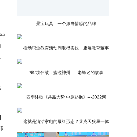
景宝玩具—一个源自情感的品牌
冲
曲
推动职业教育活动周取得实效，康展教育董事
电
“蜂”功伟绩，蜜溢神州 ----老蜂迷的故事
光
四季沐歌《共赢大势 中原起航》---2022河
国
这就是清洁家电的最终形态？莱克天狼星一体
郁