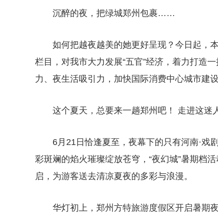
沉醉的夜，把绿城郑州包裹……
如何把越夜越美的她更好呈现？今日起，本报
栏目，对我市大力发展“五官”经济，着力打造
力、夜生活吸引力，加快国际消费中心城市建
这个夏天，总要来一趟郑州吧！ 走进这迷
6月21日恰逢夏至，夜幕下的只有河南·戏
彩斑斓的焰火璀璨绽放苍穹，“夜幻城”暑期档活
启，为游客送去清凉夏夜的多彩与浪漫。
华灯初上，郑州方特旅游度假区开启暑期