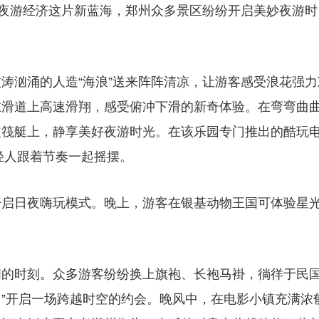
准夜游经济这片新蓝海，郑州众多景区纷纷开启美妙夜游时
涛汹涌的人造“海浪”送来阵阵清凉，让游客感受浪花强力
在滑道上高速滑翔，感受俯冲下滑的新奇体验。在弯弯曲
皮筏艇上，静享美好夜游时光。在该乐园专门推出的酷玩
轻人跟着节奏一起摇摆。
开启日夜嗨玩模式。晚上，游客在银基动物王国可体验星
闹的时刻。众多游客纷纷换上旗袍、长袍马褂，徜徉于民
州”开启一场跨越时空的约会。晚风中，在电影小镇充满浓