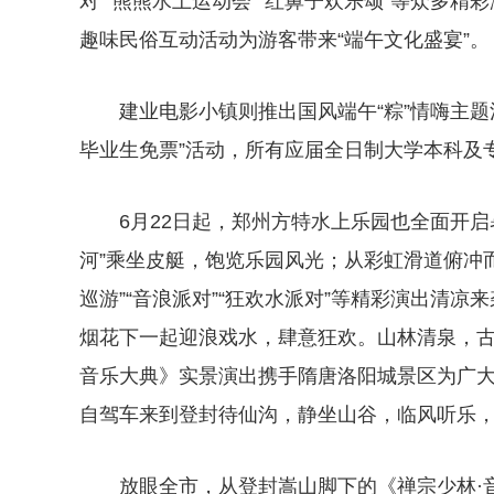
对”“熊熊水上运动会”“红鼻子欢乐颂”等众多精彩
趣味民俗互动活动为游客带来“端午文化盛宴”。
建业电影小镇则推出国风端午“粽”情嗨主题活
毕业生免票”活动，所有应届全日制大学本科及
6月22日起，郑州方特水上乐园也全面开启
河”乘坐皮艇，饱览乐园风光；从彩虹滑道俯冲
巡游”“音浪派对”“狂欢水派对”等精彩演出清凉
烟花下一起迎浪戏水，肆意狂欢。山林清泉，古
音乐大典》实景演出携手隋唐洛阳城景区为广
自驾车来到登封待仙沟，静坐山谷，临风听乐
放眼全市，从登封嵩山脚下的《禅宗少林·