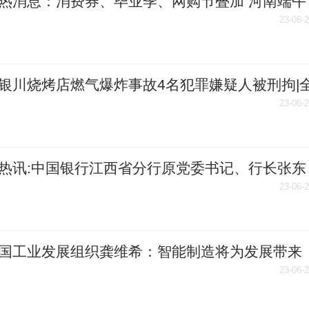
热消息：消费券、毕业季、网购节叠加 河南端午
同比增长5.8％
23-06-
银川烧烤店燃气爆炸事故4名犯罪嫌疑人被刑拘|
察
23-06-
热讯:中国银行江西省分行原党委书记、行长张东
受审查调查
23-06-
国工业发展组织龚维希：智能制造将为发展带来
机遇-焦点报道
23-06-