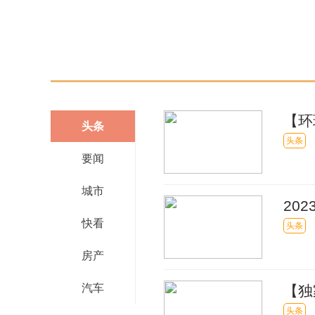
【环
头条
京）
头条
要闻
城市
20
快看
头条
房产
汽车
【独
头条