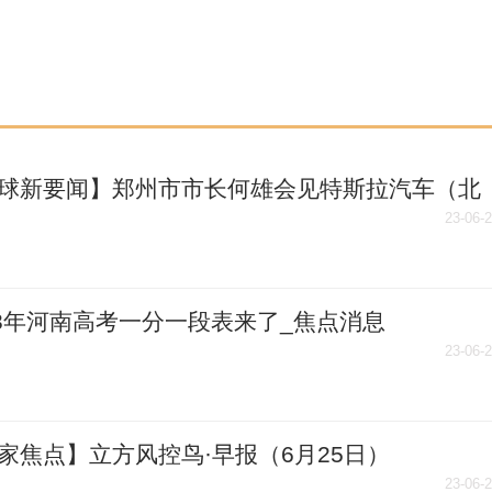
球新要闻】郑州市市长何雄会见特斯拉汽车（北
有限公司客人
23-06-
23年河南高考一分一段表来了_焦点消息
23-06-
家焦点】立方风控鸟·早报（6月25日）
23-06-