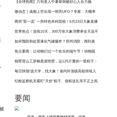
车辆 车主：既幸运又后怕
【全球热闻】六旬老人中暑晕倒被好心人合力施
人
救，家属：希望找到好心人当面感谢
微动态丨成都上空出现一明亮UFO？专家：大概率
是流星
两所“双一流” 一所特色本科院校！6月23日大象直播
，
间 与名校“面对面”
世界热点！连续10天，300万张大象消费券全天送不
息
停！
如何预防和处置液化气罐爆炸？郑州消防：闻到臭
鸡蛋味要引起足够警觉
焦点要闻：让动物们过一个欢乐的端午节！动物园
为动物量身做特色粽子
独臂背山工穿梭悬崖绝壁，运125斤重的一筐粽子：
以
想让家人过上好日子 环球即时
每日快报!选大学，找大象！省内外顶级高校持续入
驻大象新闻丨高招面对面
纪检监察机关紧盯“天价”粽子、借粽送礼等不正之风
世界报资讯
要闻
被