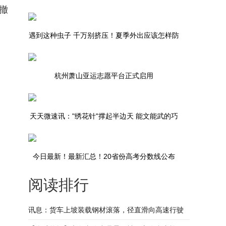
撤
地，最新情况
遇到这种虫子 千万别挤压！夏季外出应该怎样防
虫、驱虫 每日视讯
杭州萧山亚运志愿平台正式启用
天天微速讯："绣花针"撑起半边天 能文能武的巧
手绣娘带领大家共致富
今日最新！最新汇总！20省份高考分数线公布
阅读排行
讯息：货车上坡装载钢材滚落，径直滑向高速行驶