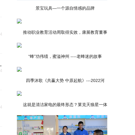
景宝玩具—一个源自情感的品牌
推动职业教育活动周取得实效，康展教育董事
24
“蜂”功伟绩，蜜溢神州 ----老蜂迷的故事
_
24
四季沐歌《共赢大势 中原起航》---2022河
这就是清洁家电的最终形态？莱克天狼星一体
24