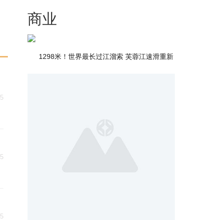
商业
1298米！世界最长过江溜索 芙蓉江速滑重新
25
25
25