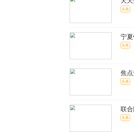
天天
消费
头条
宁夏
球观
头条
焦点
向接
头条
联合
更多
头条