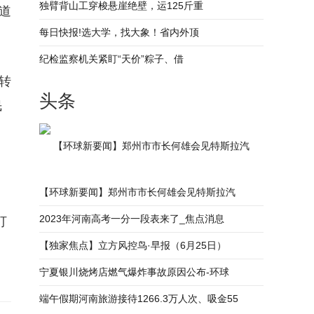
独臂背山工穿梭悬崖绝壁，运125斤重
道
每日快报!选大学，找大象！省内外顶
纪检监察机关紧盯“天价”粽子、借
转
头条
民
【环球新要闻】郑州市市长何雄会见特斯拉汽
【环球新要闻】郑州市市长何雄会见特斯拉汽
2023年河南高考一分一段表来了_焦点消息
打
【独家焦点】立方风控鸟·早报（6月25日）
宁夏银川烧烤店燃气爆炸事故原因公布-环球
端午假期河南旅游接待1266.3万人次、吸金55