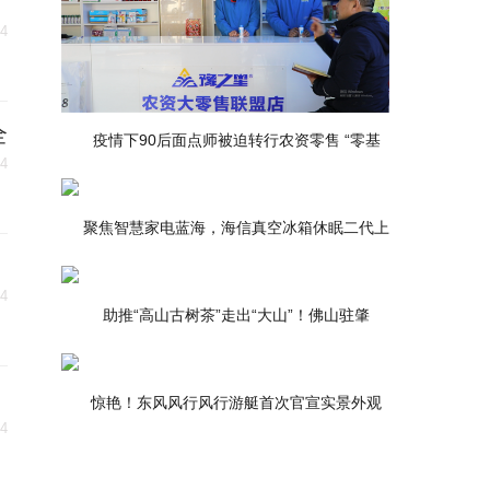
24
全
疫情下90后面点师被迫转行农资零售 “零基
24
聚焦智慧家电蓝海，海信真空冰箱休眠二代上
24
助推“高山古树茶”走出“大山”！佛山驻肇
惊艳！东风风行风行游艇首次官宣实景外观
24