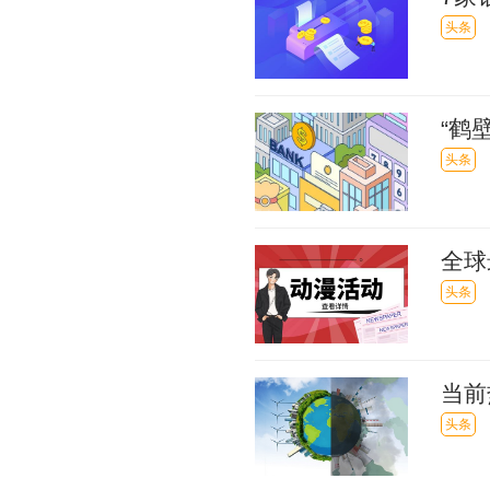
力“
头条
“鹤
而美
头条
全球
助生
头条
当前
降24
头条