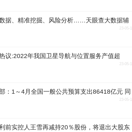
数据、精准挖掘、风险分析……天眼查大数据辅
进优质企业 当前时讯
23-05-
热议:2022年我国卫星导航与位置服务产值超
0亿元
23-05-
部：1～4月全国一般公共预算支出86418亿元 同
长6.8％
23-05-
利前实控人王雪再减持20％股份，将退出大股东