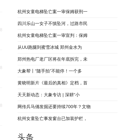
杭州女童电梯坠亡案一审保姆获刑一
四川乐山一女子不慎坠河，过路市民
18
杭州女童电梯坠亡案一审宣判：保姆
从UU跑腿到蜜雪冰城 郑州金水为
郑州热电厂老厂区将在年底拆完，未
18
大象帮丨“随手拍”不能停！一个多
黄晓明新片《最后的真相》定档，首
天天新动态：大象专访 | 深耕“小
18
网传兵马俑发掘还要持续700年？文物
杭州女童坠亡事发窗台已加装护栏，
头条