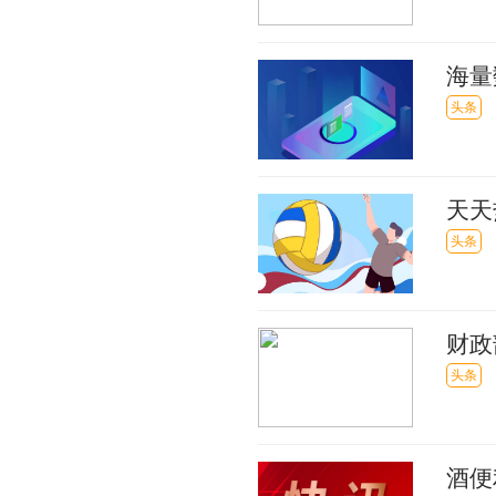
海量
助引
头条
天天
500
头条
财政
比增
头条
酒便