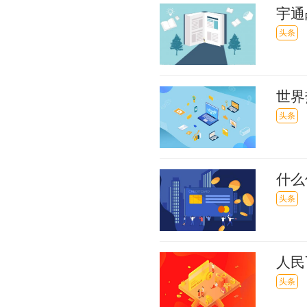
宇通
新能
头条
世界
头条
什么
（名
头条
人民
精选
头条