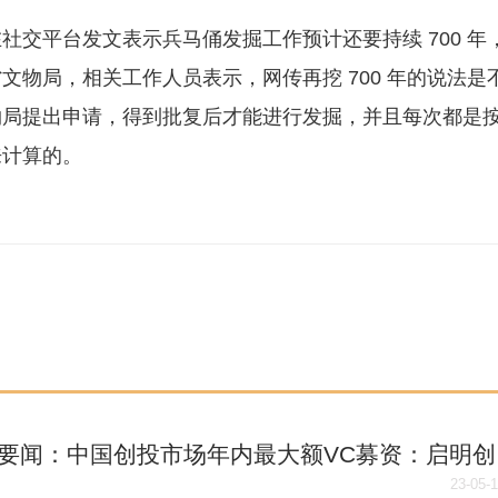
交平台发文表示兵马俑发掘工作预计还要持续 700 年
物局，相关工作人员表示，网传再挖 700 年的说法是
物局提出申请，得到批复后才能进行发掘，并且每次都是
来计算的。
要闻：中国创投市场年内最大额VC募资：启明创
成65亿元基金募集
23-05-