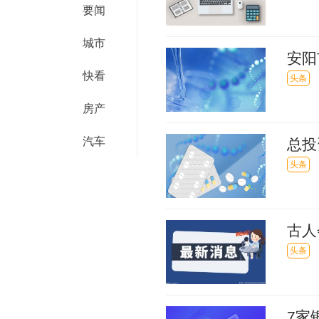
要闻
城市
安阳
快看
头条
房产
汽车
总投
头条
古人
手支
头条
7家