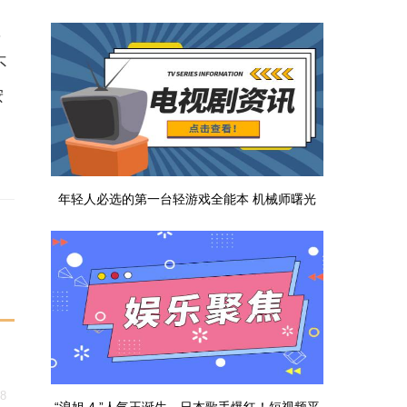
，
文物局回应
不
按
年轻人必选的第一台轻游戏全能本 机械师曙光
16 Air 评测|焦点资讯
18