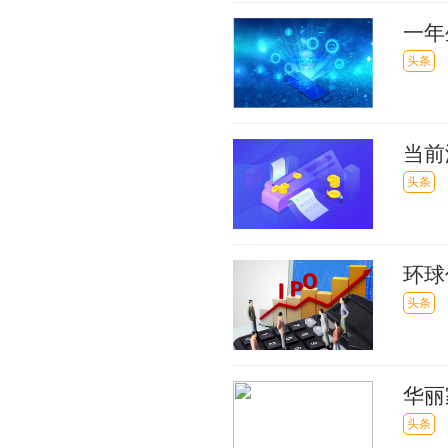
一年
大牌
头条
当前
未按
头条
环球
500
头条
华丽
收监
头条