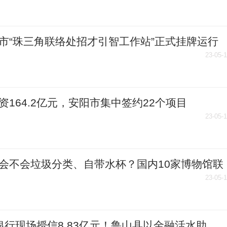
市“珠三角联络处招才引智工作站”正式挂牌运行
23-05-
资164.2亿元，安阳市集中签约22个项目
23-05-
会不会垃圾分类、自带水杯？国内10家博物馆联
付宝、蚂蚁森林解密了
23-05-
银行现场授信8.83亿元！鲁山县以金融活水助