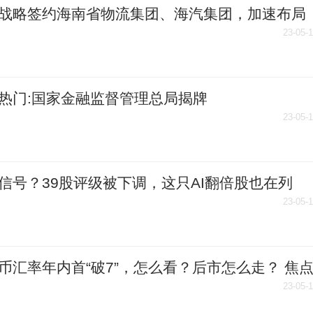
战略签约海南省物流集团、海汽集团，加速布局
源商用车产业 环球微动态
23-05-
热门:国家金融监督管理总局揭牌
23-05-
信号？39股评级被下调，这只AI翻倍股也在列
单）-全球速看料
23-05-
币汇率年内首“破7”，怎么看？后市怎么走？ 焦
23-05-