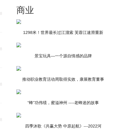
商业
18
1298米！世界最长过江溜索 芙蓉江速滑重新
18
景宝玩具—一个源自情感的品牌
推动职业教育活动周取得实效，康展教育董事
18
“蜂”功伟绩，蜜溢神州 ----老蜂迷的故事
点
18
四季沐歌《共赢大势 中原起航》---2022河