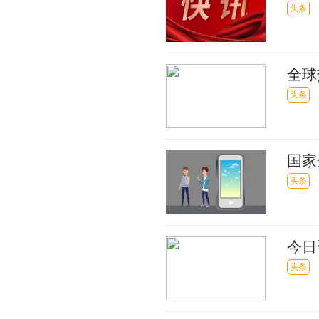
行列
头条
全球
头条
国家
最资
头条
今日
头条