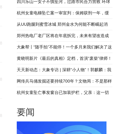
年，父亲：会继续抗诉 聚看点
四川乐山一女子不慎坠河，过路市民合力营救 环球
18
聚焦
杭州女童电梯坠亡案一审宣判：保姆获刑一年，缓
刑两年 父亲深夜给女儿写信
从UU跑腿到蜜雪冰城 郑州金水为何能不断崛起消
费“新势力”|豫观察_全球速看
郑州热电厂老厂区将在年底拆完，未来有望改造成
18
新地标，专家建议“保留式改造”
大象帮丨“随手拍”不能停！一个多月来我们解决了这
些事儿……_环球速看料
黄晓明新片《最后的真相》定档，首演“废柴”律师！
每日看点
天天新动态：大象专访 | 深耕“小人物”！郭麒麟：我
18
不觉得自己戏路窄！
网传兵马俑发掘还要持续700年？文物局：不是那样
的，每次都挖掘需向国家文物局申请
杭州女童坠亡事发窗台已加装护栏，父亲：这一切
都太迟了-天天热文
要闻
18