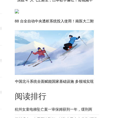
“浪姐 4 ”人气王诞生，日本歌手爆红！短视频平
台对她下手了|全球新资讯
88 台全自动中央透析系统投入使用！南医大二附
18
院迈皋桥院区血液净化中心正式启用
18
中国北斗系统全面赋能国家基础设施 多领域实现
18
阅读排行
大规模应用
杭州女童电梯坠亡案一审保姆获刑一年，缓刑两