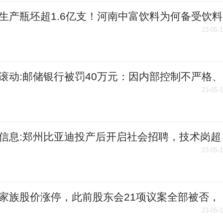
生产瓶坯超1.6亿支！河南中富饮料为何备受饮料
青睐？
23-05-
滚动:邮储银行被罚40万元：因内部控制不严格、
规定报送案件信息
23-05-
信息:郑州比亚迪投产后开启社会招聘，技术岗超
0人
23-05-
家族股价涨停，此前股东会21项议案全部被否，
管工作函-天天短讯
23-05-