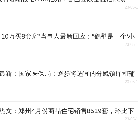
三产”高质量发展|天天快播
23-05-
壁10万买8套房”当事人最新回应：“鹤壁是一个‘小
’的城市”
23-05-
最新：国家医保局：逐步将适宜的分娩镇痛和辅
殖技术纳入医保
23-05-
热文：郑州4月份商品住宅销售8519套，环比下
.74％
23-05-