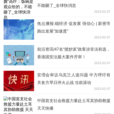
不能砸了_全球快消息
2023-02-07
焦点播报:稳经济 促发展 强信心 | 新密市
跑出发展“加速度”
2023-02-07
前沿资讯!47名“揽炒派”政客涉非法初选，
香港国安法最大案件开审！
2023-02-07
安理会审议乌克兰人道问题 中方呼吁有
关各方早日停火止战 当前滚动
2023-02-07
中国首支社会救援力量赴土耳其协助救援
天天快播