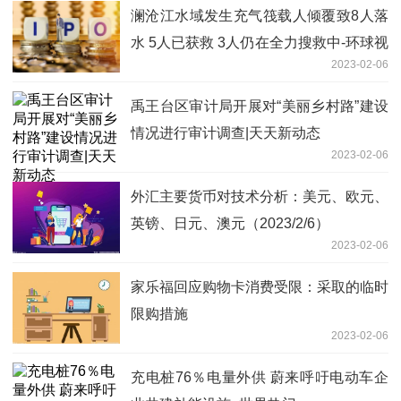
澜沧江水域发生充气筏载人倾覆致8人落
水 5人已获救 3人仍在全力搜救中-环球视
2023-02-06
点
禹王台区审计局开展对“美丽乡村路”建设
情况进行审计调查|天天新动态
2023-02-06
外汇主要货币对技术分析：美元、欧元、
英镑、日元、澳元（2023/2/6）
2023-02-06
家乐福回应购物卡消费受限：采取的临时
限购措施
2023-02-06
充电桩76％电量外供 蔚来呼吁电动车企