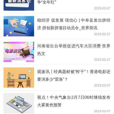
争“全年红”
2023-02-07
稳经济 促发展 强信心 | 中牟县发出拼经
济 拼创新拼项目动员令_世界简讯
2023-02-07
河南省出台举措促进汽车大宗消费 世界
热文
2023-02-07
观速讯丨经典题材被“榨干”！香港电影还
要演多少“雷洛”？
2023-02-07
视点！中央气象台2月7日06时继续发布
大雾黄色预警
2023-02-07