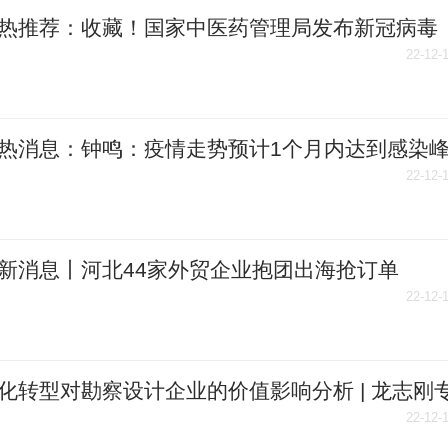
热推荐：收藏！国家中医药管理局发布新冠病毒
者居家中医药干预指引
22-12-
热消息：钟鸣：疫情走势预计1个月内达到感染
22-12-
新消息丨河北44家外贸企业抱团出海抢订单
22-12-
化转型对勘察设计企业的价值影响分析 | 龙志刚
22-12-