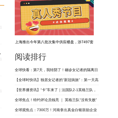
11
上海推出今年第八批次集中供应楼盘，涉7497套
电
阅读排行
房源
11
全球快看：第7天，我转阴了！确诊女记者的隔离日
记
【全球时快讯】独居女记者的“新冠病旅”：第一天高
烧至39°C，彻夜未眠
【世界播资讯】“卡”车来了｜法国队2-1英格兰队，
11
本届世界杯四强全部产生
全球焦点！特约评论员钱亮 ｜ 英格兰队“没有失败”
全球观焦点：7300万！河南拿出真金白银鼓励企业