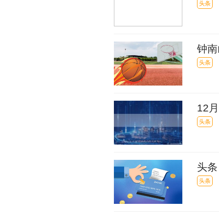
无症
头条
钟南
头条
12
头条
头条
拟数
头条