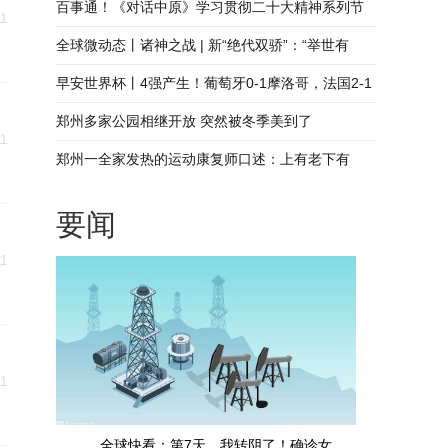
出海抢订单
百事通！《对话中原》学习贯彻二十大精神系列节
11
目——乡村振兴 何以为范
全球微动态丨诸神之战 | 新“绝代双骄”：“举世有
双”才能走得更远
早安世界杯丨4强产生！葡萄牙0-1摩洛哥，法国2-1
淘汰英格兰
郑州多家公园相继开放 突然被冬季美到了
11
郑州一全家发热的运动康复师口述：上有老下有
小，该来的还是来了
要闻
11
11
全球快看：第7天，我转阴了！确诊女