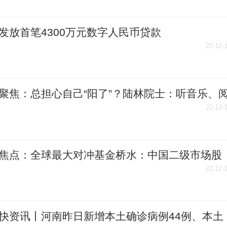
发放首笔4300万元数字人民币贷款
22-12-
聚焦：总担心自己“阳了”？陆林院士：听音乐、
都可缓解焦虑
22-12-
焦点：全球最大对冲基金桥水：中国二级市场股
有吸引力，温和看多中国资产
22-12-
快资讯丨河南昨日新增本土确诊病例44例、本土