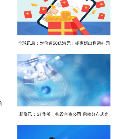
全球讯息：对价逾50亿港元！杨惠妍出售碧桂园
服务7％股份
的
新资讯：ST华英：拟设合资公司 启动分布式光
伏发电项目
于