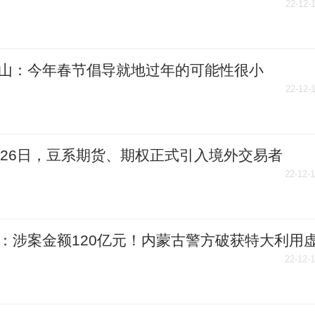
状感染者39例
22-12-
山：今年春节倡导就地过年的可能性很小
22-12-
月26日，豆系期货、期权正式引入境外交易者
22-12-
：涉案金额120亿元！内蒙古警方破获特大利用
字货币洗钱案
22-12-