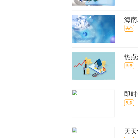
海南
头条
热点
读等
头条
即时
票很
头条
天天