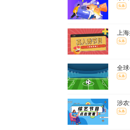
头条
上海
头条
全球
元投
头条
涉农
速跑
头条