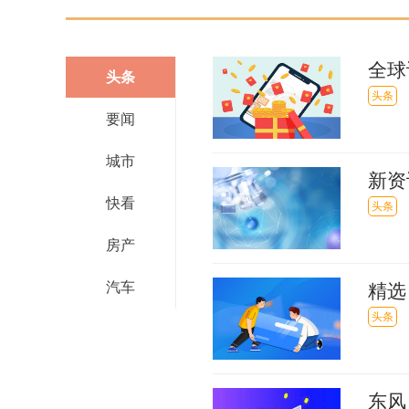
全球
头条
7％
头条
要闻
城市
新资
快看
项目
头条
房产
汽车
精选
头条
东风