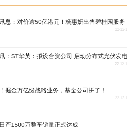
讯息：对价逾50亿港元！杨惠妍出售碧桂园服务
股份
22-12-
讯：ST华英：拟设合资公司 启动分布式光伏发
22-12-
！掘金万亿级战略业务，基金公司拼了！
22-12-
日产1500万整车销量正式达成