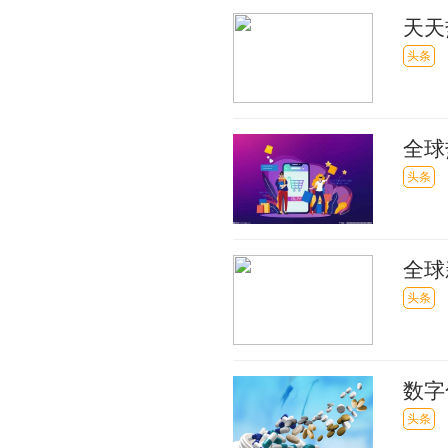
天天
感染
头条
全球
值
头条
全球
头条
数字
栏
头条