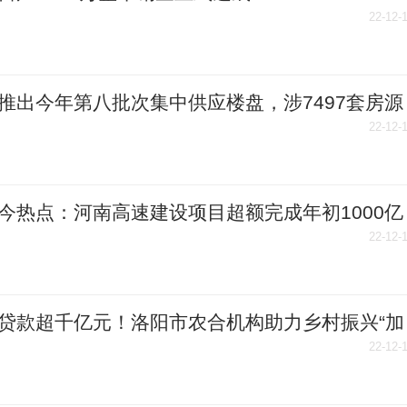
22-12-
推出今年第八批次集中供应楼盘，涉7497套房源
22-12-
今热点：河南高速建设项目超额完成年初1000亿
资计划
22-12-
贷款超千亿元！洛阳市农合机构助力乡村振兴“加
”
22-12-