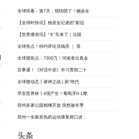
全球快看：第7天，我转阴了！确诊女
【全球时快讯】独居女记者的“新冠
11
【世界播资讯】“卡”车来了｜法国
全球焦点！特约评论员钱亮 ｜ 英
阅
全球观焦点：7300万！河南拿出真金
11
百事通！《对话中原》学习贯彻二十
全球微动态丨诸神之战 | 新“绝代
早安世界杯丨4强产生！葡萄牙0-1摩
11
郑州多家公园相继开放 突然被冬季
郑州一全家发热的运动康复师口述：
头条