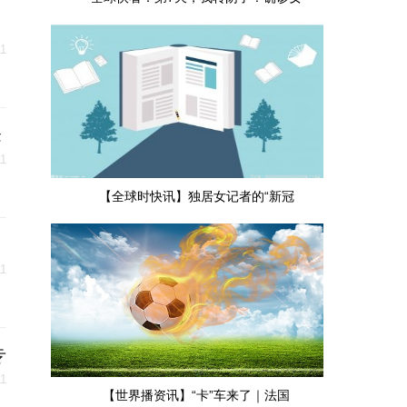
11
峰
11
【全球时快讯】独居女记者的“新冠
11
专
11
【世界播资讯】“卡”车来了｜法国